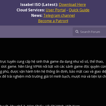
Issabel ISO (Latest):
Download Here
Cloud Services:
User Portal
-
Quick Guide
News:
Telegram channel
Become a Patron!
rí trực tuyến cung cấp hệ sinh thái game đa dạng như xổ số, thể thao,
à slot game. Nền tảng VIP66 nổi bật với các sảnh game độc quyền cùn
 phú, được vận hành trên hệ thống ổn định, bảo mật cao và giao diệ
k
để trải nghiệm môi trường giải trí minh bạch, mượt mà và tiện lợi c