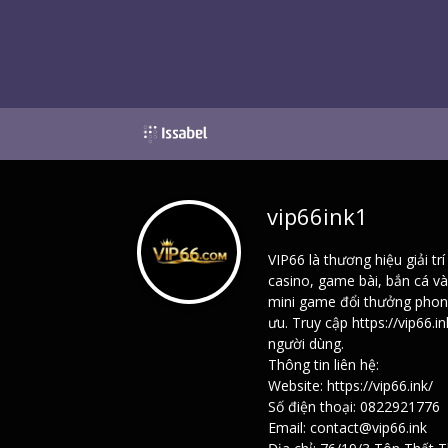
vip66ink1
VIP66 là thương hiệu giải t
casino, game bài, bắn cá v
mini game đổi thưởng phong
ưu. Truy cập
https://vip66.in
người dùng.
Thông tin liên hệ:
Website:
https://vip66.ink/
Số điện thoại: 0822921776
Email: contact@vip66.ink