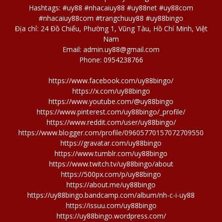
Hashtags: #uy88 #nhacaiuy88 #uy88net #uy88com
#nhacaiuy88com #trangchuuy88 #uy88bingo
Địa chỉ: 24 Đồ Chiểu, Phường 1, Vũng Tàu, Hồ Chí Minh, Việt
Nam
Email: admin.uy88@gmail.com
Phone: 0954238766
https://www.facebook.com/uy88bingo/
https://x.com/uy88bingo
https://www.youtube.com/@uy88bingo
https://www.pinterest.com/uy88bingo/_profile/
https://www.reddit.com/user/uy88bingo/
https://www.blogger.com/profile/09605770157072709550
https://gravatar.com/uy88bingo
https://www.tumblr.com/uy88bingo
https://www.twitch.tv/uy88bingo/about
https://500px.com/p/uy88bingo
https://about.me/uy88bingo
https://uy88bingo.bandcamp.com/album/nh-c-i-uy88
https://issuu.com/uy88bingo
https://uy88bingo.wordpress.com/