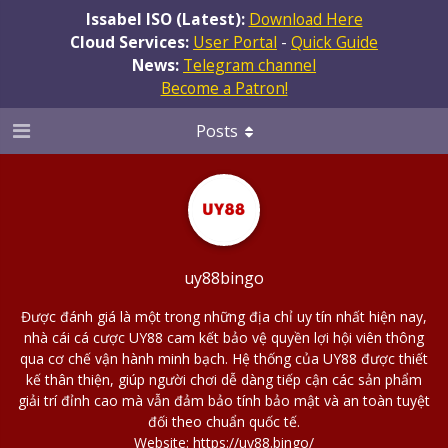
Issabel ISO (Latest):
Download Here
Cloud Services:
User Portal
-
Quick Guide
News:
Telegram channel
Become a Patron!
Posts
uy88bingo
Được đánh giá là một trong những địa chỉ uy tín nhất hiện nay,
nhà cái cá cược UY88 cam kết bảo vệ quyền lợi hội viên thông
qua cơ chế vận hành minh bạch. Hệ thống của UY88 được thiết
kế thân thiện, giúp người chơi dễ dàng tiếp cận các sản phẩm
giải trí đỉnh cao mà vẫn đảm bảo tính bảo mật và an toàn tuyệt
đối theo chuẩn quốc tế.
Website:
https://uy88.bingo/