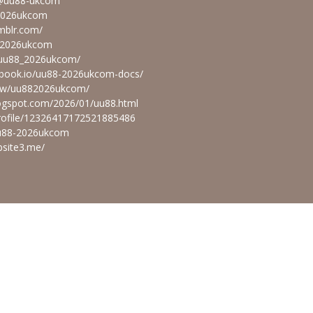
/@uu88-ukcom
-2026ukcom
mblr.com/
8_2026ukcom
/uu88_2026ukcom/
tbook.io/uu88-2026ukcom-docs/
view/uu882026ukcom/
ogspot.com/2026/01/uu88.html
rofile/12326417172521885486
uu88-2026ukcom
site3.me/