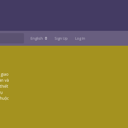
English
Sign Up
Log In
 giao
àn và
thiết
vụ
thuộc