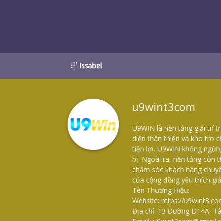
u9wint3com
U9WIN là nền tảng giải trí 
diện thân thiện và kho trò 
tiện lợi, U9WIN không ngừn
bị. Ngoài ra, nền tảng còn 
chăm sóc khách hàng chuyê
của cộng đồng yêu thích giải
Tên Thương Hiệu:
Website:
https://u9wint3.co
Địa chỉ: 13 Đường D14A, Tâ