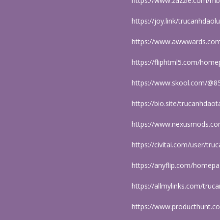
https://www.zazzle.com/m
https://joy.link/trucanhdao
https://www.awwwards.com
https://fliphtml5.com/hom
https://www.skool.com/@8
https://bio.site/trucanhdao
https://www.nexusmods.com
https://civitai.com/user/tr
https://anyflip.com/homep
https://allmylinks.com/tru
https://www.producthunt.c