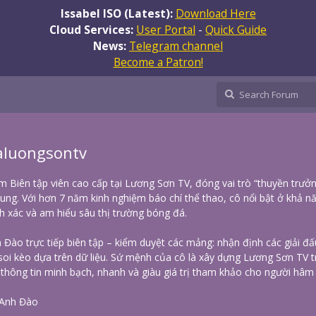
Issabel ISO (Latest):
Download Here
Cloud Services:
User Portal
-
Quick Guide
News:
Telegram channel
Become a Patron!
aluongsontv
m Biên tập viên cao cấp tại Lương Sơn TV, đóng vai trò “thuyền trưở
ung. Với hơn 7 năm kinh nghiệm báo chí thể thao, cô nổi bật ở khả n
nh xác và am hiểu sâu thị trường bóng đá.
Đào trực tiếp biên tập – kiểm duyệt các mảng: nhận định các giải đấ
c soi kèo dựa trên dữ liệu. Sứ mệnh của cô là xây dựng Lương Sơn TV t
 thông tin minh bạch, nhanh và giàu giá trị tham khảo cho người hâm
 Anh Đào