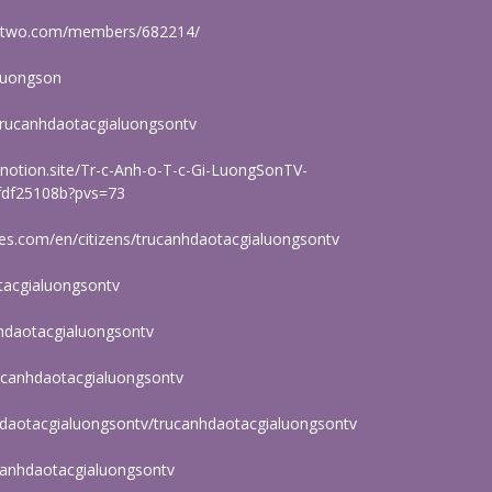
lustwo.com/members/682214/
oluongson
e/trucanhdaotacgialuongsontv
.notion.site/Tr-c-Anh-o-T-c-Gi-LuongSonTV-
fdf25108b?pvs=73
ries.com/en/citizens/trucanhdaotacgialuongsontv
otacgialuongsontv
nhdaotacgialuongsontv
rucanhdaotacgialuongsontv
hdaotacgialuongsontv/trucanhdaotacgialuongsontv
canhdaotacgialuongsontv