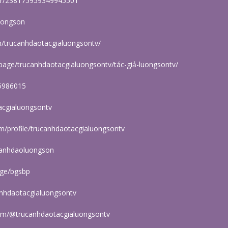
br/238175959349945501
luongson
/trucanhdaotacgialuongsontv/
epage/trucanhdaotacgialuongsontv/t
ác-giả-luongsontv/
5986015
tacgialuongsontv
/profile/trucanhdaotacgialuongsontv
ucanhdaoluongson
age/bgsbp
canhdaotacgialuongsontv
om/@trucanhdaotacgialuongsontv