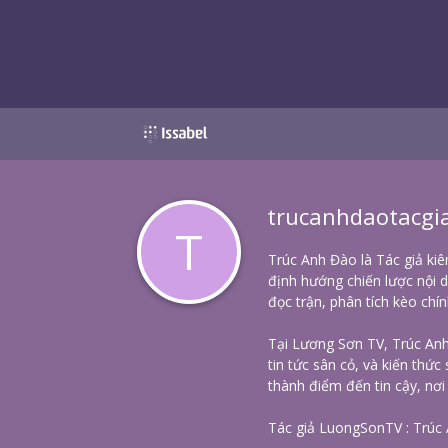
trucanhdaotacgi
T
Trúc Anh Đào là Tác giả kiê
định hướng chiến lược nội d
đọc trận, phân tích kèo chí
Tại Lương Sơn TV, Trúc Anh 
tin tức sân cỏ, và kiến thứ
thành điểm đến tin cậy, nơi
Tác giả LuongSonTV : Trúc