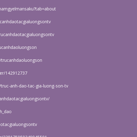
t/namgyelmansaku?tab=about
ucanhdaotacgialuongsontv
trucanhdaotacgialuongsontv
rucanhdaoluongson
m/trucanhdaoluongson
ser/142912737
/truc-anh-dao-tac-gia-luong-son-tv
canhdaotacgialuongsontv/
nh_dao
aotacgialuongsontv