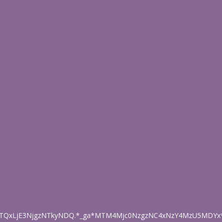
TQxLjE3NjgzNTkyNDQ.*_ga*MTM4Mjc0NzgzNC4xNzY4MzU5MDYx*