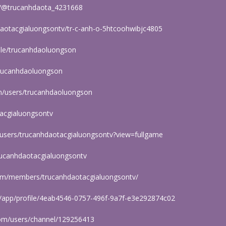
m/@trucanhdaota_4231668
daotacgialuongsontv/tr-c-anh-o-5htcoohwibjc4805
ople/trucanhdaoluongson
trucanhdaoluongson
/users/trucanhdaoluongson
tacgialuongsontv
users/trucanhdaotacgialuongsontv?view=fullgame
trucanhdaotacgialuongsontv
om/members/trucanhdaotacgialuongsontv/
m/app/profile/4eab4546-0757-496f-9a7f-e3e292874c02
om/users/channel/129256413