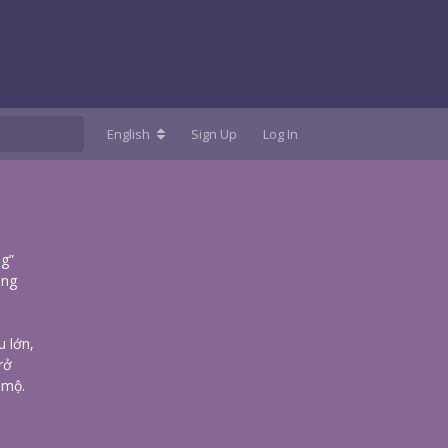
English
Sign Up
Log In
ng”
ăng
u lớn,
rở
 mộ.