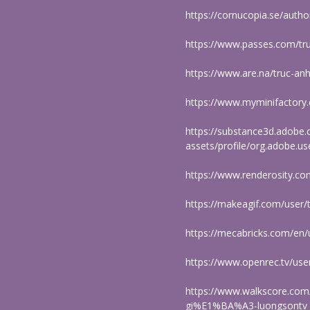
https://cornucopia.se/auth
https://www.passes.com/tr
https://www.are.na/truc-an
https://www.myminifactory
https://substance3d.adobe
assets/profile/org.adobe
https://www.renderosity.co
https://makeagif.com/user
https://mecabricks.com/en
https://www.openrec.tv/us
https://www.walkscore.c
gi%E1%BA%A3-luongsontv