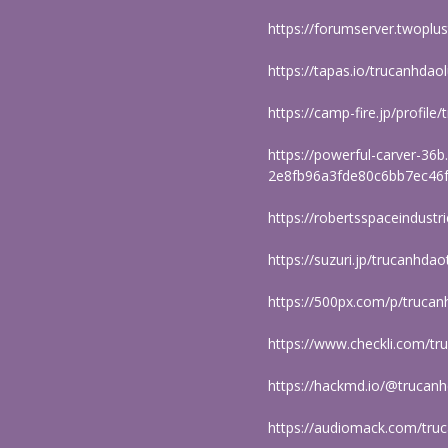
https://forumserver.twop
https://tapas.io/trucanhda
https://camp-fire.jp/profil
https://powerful-carver-36b
2e8fb96a3fde80c6bb7ec46
https://robertsspaceindust
https://suzuri.jp/trucanhda
https://500px.com/p/truca
https://www.checkli.com/t
https://hackmd.io/@trucan
https://audiomack.com/tru