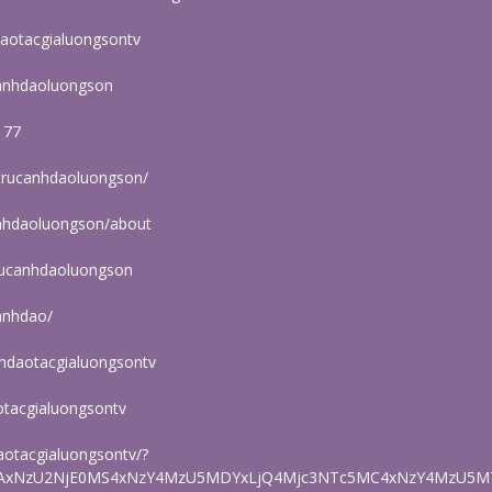
daotacgialuongsontv
canhdaoluongson
177
/trucanhdaoluongson/
anhdaoluongson/about
trucanhdaoluongson
canhdao/
nhdaotacgialuongsontv
aotacgialuongsontv
daotacgialuongsontv/?
MTAxNzU2NjE0MS4xNzY4MzU5MDYxLjQ4Mjc3NTc5MC4xNzY4MzU5M