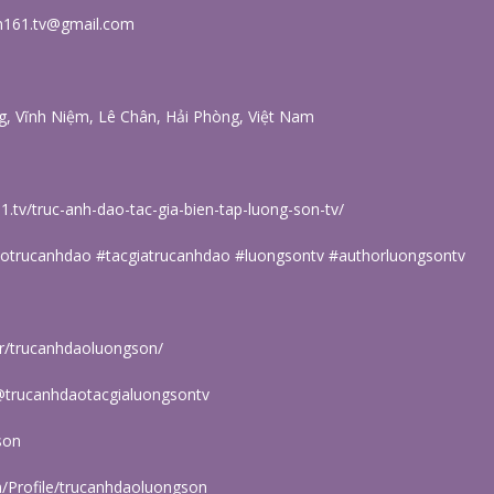
on161.tv@gmail.com
ng, Vĩnh Niệm, Lê Chân, Hải Phòng, Việt Nam
1.tv/truc-anh-dao-tac-gia-bien-tap-luong-son-tv/
eotrucanhdao #tacgiatrucanhdao #luongsontv #authorluongsontv
er/trucanhdaoluongson/
@trucanhdaotacgialuongsontv
son
m/Profile/trucanhdaoluongson