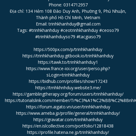
Phone: 0314712957
Địa chỉ: 134 Hẻm 108 Đào Duy Anh, Phường 9, Phú Nhuận,
Thành phố Hồ Chí Minh, Vietnam
Email: trinhkhanhduy@gmail.com
Tags: #trinhkhanhduy #ceotrinhkhanhduy #ceoso79
#trinhkhanhduyso79 #tacgiaso79
https://500px.com/p/trinhkhanhduy
https://trinhkhanhduy.gitbook.io/trinhkhanhduy
https://tawk.to/trinhkhanhduy1
https://www.france-ioi.org/user/perso.php?
sLogin=trinhkhanhduy
https://bidhub.com/profiles/show/17243
https://trnhkhnhduy.website3.me/
https://gamblingtherapy.org/forum/users/trinhkhanhduy/
https://tutorialslink.com/member/Tr%C3%A1%C2%BB%C2%8B
https://forum.aigato.vn/user/trinhkhanhduy
https://www.ameba.jp/profile/general/trinhkhanhduy/
https://gravatar.com/trinhkhanhduy
https://en.islcollective.com/portfolio/12818438
https://profile.hatena.ne.jp/trinhkhanhduy/