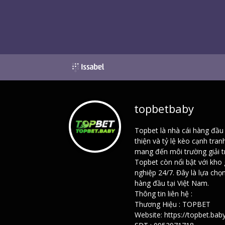
topbetbaby
Topbet là nhà cái hàng đầu 
thiện và tỷ lệ kèo cạnh tra
mang đến môi trường giải t
Topbet còn nổi bật với kho
nghiệp 24/7. Đây là lựa chọ
hàng đầu tại Việt Nam.
Thông tin liên hệ :
Thương Hiệu : TOPBET
Website:
https://topbet.bab