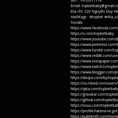
SĐT : 0952971718
Email: topbetbaby@gmail.
Địa chỉ: 320 Nguyễn Duy 
Hashtags : #topbet #nha_c
Socials:
https://www.facebook.com/
https://x.com/topbetbaby
https://www.youtube.com/
https://www.pinterest.com/
https://www.tumblr.com/to
https://www.reddit.com/use
https://www.instapaper.co
https://www.twitch.tv/topb
https://www.blogger.com/p
https://disqus.com/by/topb
https://os.mbed.com/users
https://qiita.com/topbetbab
https://gravatar.com/topbe
https://github.com/topbetb
https://issuu.com/topbetba
https://profile.hatena.ne.jp
https://pubhtml5.com/hom