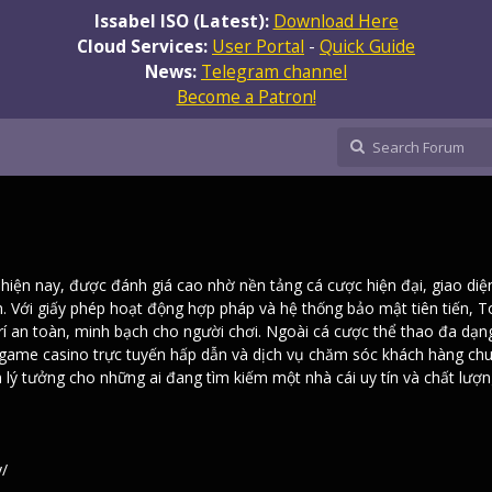
Issabel ISO (Latest):
Download Here
Cloud Services:
User Portal
-
Quick Guide
News:
Telegram channel
Become a Patron!
hiện nay, được đánh giá cao nhờ nền tảng cá cược hiện đại, giao diệ
nh. Với giấy phép hoạt động hợp pháp và hệ thống bảo mật tiên tiến, 
rí an toàn, minh bạch cho người chơi. Ngoài cá cược thể thao đa dạn
 game casino trực tuyến hấp dẫn và dịch vụ chăm sóc khách hàng ch
n lý tưởng cho những ai đang tìm kiếm một nhà cái uy tín và chất lượ
y/