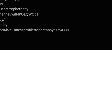
by
users/topbetbaby
/channel/wiINPOLQWOqa
by/
tbaby
com/b/businessprofile/topbetbaby/9754338