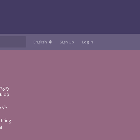
English
Sign Up
Log In
 ngày
ều độ
o về
thống
i