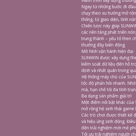
Hành trình xây dựng thươn
Ngay từ những bước đi đầu
chạy theo xu hướng mở rộng
thống, từ giao diện, tính nă
Chiến lược này giúp SUNWI
các nền tảng phát triển nón
trung thành – yếu tố then c
thưởng đầy biến động.
Mô hình vận hành hiện đại
SUNWIN được xây dựng theo
kiểm soát dữ liệu đến hỗ t
định và nhất quán trong quá
Hệ thống máy chủ của SUNWI
tốc độ phản hồi nhanh. Nhờ
mà, hạn chế tối đa tình trạn
Đa dạng sản phẩm giải trí
Một điểm nổi bật khác của
mở rộng hệ sinh thái game 
Các trò chơi được thiết kế d
và hiệu ứng sinh động. Điề
đến trải nghiệm mới mẻ phù 
Tối ưu trải nghiệm người ch