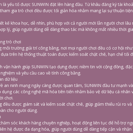
n là yếu tố được SUNWIN đặt lên hàng đầu. Từ khâu đăng ký tài khoả
 tham gia trò chơi đều được tối giản hóa nhằm mang lại sự thuận tiện 
ết kế khoa học, dễ nhìn, phù hợp với cả người mới lẫn người chơi lâu
hợp lý, giúp người dùng dễ dàng thao tác mà không mất nhiều thời gi
ng trò chơi
môi trường giải trí công bằng, nơi mọi người chơi đều có cơ hội như
 dựa trên hệ thống thuật toán được kiểm soát chặt chẽ, hạn chế tối 
nh vận hành giúp SUNWIN tạo dựng được niềm tin với cộng đồng, đặc 
 nghiệm và yêu cầu cao về tính công bằng.
n dữ liệu
 về an ninh mạng ngày càng được quan tâm, SUNWIN đầu tư mạnh v
 dụng các công nghệ mã hóa tiên tiến nhằm bảo vệ dữ liệu cá nhân 
i chơi.
g đều được giám sát và kiểm soát chặt chẽ, giúp giảm thiểu rủi ro v
toàn cho người dùng.
m
hăm sóc khách hàng chuyên nghiệp, hoạt động liên tục để hỗ trợ ng
h liên hệ được đa dạng hóa, giúp người dùng dễ dàng tiếp cận và nhận