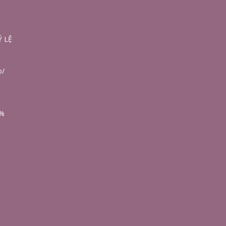
Ỷ LỆ
o/
%