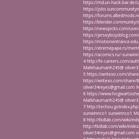
https://md.un-hack-bar.de/
https://jobs.suncommunity
https://forums.alliedmods
https://blender.community
https://newspicks.com/use
https://jerseyboysblog.co
https://motionentrance.edu
https://xtremepape.rs/mem
https://acomics.ru/-sunwin
4
http://hi-careers.com/aut
Matkhaumanh245@ oliver3
5
https://writexo.com/shar
https://writexo.com/share/
oliver34reyes@gmail.com 
6
https://www.hogwartsish
Matkhaumanh245@ oliver3
7
http://techou.jp/index.ph
sunwinnco1
sunwinnco1 Ma
8
http://tkdlab.com/wiki/in
http://tkdlab.com/wiki/ind
oliver34reyes@gmail.com o