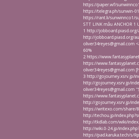
https://paper.wf/sunwinnco
https://telegra.ph/sunwin-0
https://rant.li/sunwinnco1/
STT LINK mẫu ANCHOR 1 UR
1
http://jobboard.piasd.org
http://jobboard.piasd.org/
oliver34reyes@gmail.com <
60%
2
https://www.fantasyplanet
https://www.fantasyplanet.
oliver34reyes@gmail.com [h
3
http://gojourney.xsrv.jp/
http://gojourney.xsrv.jp/in
oliver34reyes@gmail.com "S
https://www.fantasyplanet.
http://gojourney.xsrv.jp/in
https://writexo.com/share/
http://techou.jp/index.php
http://tkdlab.com/wiki/ind
http://wiki.0-24.jp/index.p
https://pad.karuka.tech/s/