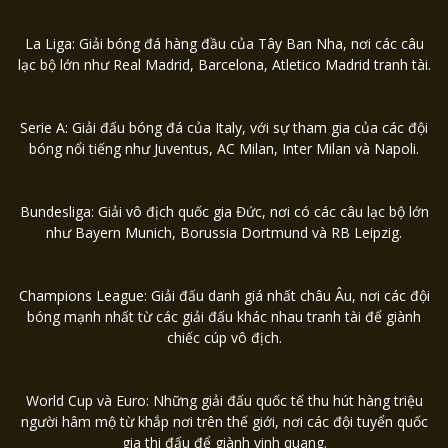
La Liga: Giải bóng đá hàng đầu của Tây Ban Nha, nơi các câu
lạc bộ lớn như Real Madrid, Barcelona, Atletico Madrid tranh tài.
Serie A: Giải đấu bóng đá của Italy, với sự tham gia của các đội
bóng nổi tiếng như Juventus, AC Milan, Inter Milan và Napoli.
Bundesliga: Giải vô địch quốc gia Đức, nơi có các câu lạc bộ lớn
như Bayern Munich, Borussia Dortmund và RB Leipzig.
Champions League: Giải đấu danh giá nhất châu Âu, nơi các đội
bóng mạnh nhất từ các giải đấu khác nhau tranh tài để giành
chiếc cúp vô địch.
World Cup và Euro: Những giải đấu quốc tế thu hút hàng triệu
người hâm mộ từ khắp nơi trên thế giới, nơi các đội tuyển quốc
gia thi đấu để giành vinh quang.