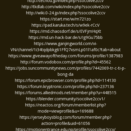
http://techou.jp/index.php?ssocolive2ccv
http://tkdlab.com/wiki/index.php?ssocolive2ccv
http://wiki.0-24.jp/index.php?ssocolive2ccv
https://start.me/w/m721zo
https://pad.karuka.tech/s/w9ek-rCcV
https://md.chaosdorf.de/s/EVFjmHqXt
https://md.un-hack-bar.de/s/Ig9Gu75bb
https://www.ganjingworld.com/vi-
VN/channel/1i34tqdpbkg61FfQ7xsmLp01l1af0c?tab=about
https://www.giveawayoftheday.com/forums/profile/1387983
http://forum.vodobox.com/profile.php?id=45562
https://jobs.suncommunitynews.com/profiles/7442069-tr-c-ti-p-
bong-da
https://forum.epicbrowser.com/profile.php?id=114130
https://forum.kryptronic.com/profile.php?id=237136
https://forums.alliedmods.net/member.php?u=448515
https://blender.community/socolive2ccv1/
https://reactos.org/forum/memberlist.php?
mode=viewprofile&u=169688
https://jerseyboysblog.com/forum/member.php?
action=profile&uid=61056
https://motionentrance.edu.np/profile/ssocolive2ccv/