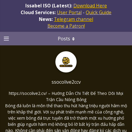
Issabel ISO (Latest):
Download Here
Cloud Services:
User Portal
-
Quick Guide
News:
Telegram channel
Become a Patron!
Posts
ssocolive2ccv
https://socolive2.cv/
– Hướng Dẫn Chi Tiết Để Theo Dõi Mọi
Trận Cầu Nóng Bỏng
Bóng đá luôn là môn thể thao thu hút hàng triệu người hâm mộ
trên khắp thế giới. Với sự phát triển mạnh mẽ của công nghệ,
việc xem bóng đá trực tuyến đã trở thành một xu hướng phổ
biến giúp người hâm mộ không bỏ lỡ bất kỳ trận đấu hấp dẫn
nào. Không cần phải đến sân vận động hay đăng ký các dịch vụ