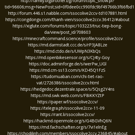
http://family.bigbrother.bg/forum/topic_show.pl?
tid=96606;msg=NewPost;sid=0f0dee0cc990fdc9bf49766b3f66fbd1
http://forum.446.s1.nabble.com/ssocolive2ccv-td107881.html
https://congdongx.com/thanh-vien/ssocolive2ccv.36412/#about
https://xiglute.com/forums/topic/103223/truc-tiep-bong-
da/view/post_id/708603
https://minecraftcommand.science/profile/ssocolive2ccv
https://md.darmstadt.ccc.de/s/rP3JA8Lze
https://md.ctdo.de/s/UWpN3KbQs
https://md.openbikesensor.org/s/CJ4ty-Goy
https://doc.adminforge.de/s/werPw_UGl
https://md.cm-ss13.com/s/KD45Q1FzS
https://tudomuaban.com/chi-tiet-rao-
vat/2726386/ssocolive2ccv.html
https://hedgedoc.dezentrale.space/s/5Qsg2Y4ns
https://md.swk-web.com/s/F8iKKYZtP
https://paper.wf/ssocolive2ccv/
https://telegra.ph/ssocolive2ccv-11-09
https://rant.li/ssocolive2ccv/
https://hackmd.openmole.org/s/G4BGVhQ6N
https://md.fachschaften.org/s/7vi1elnEg
https://chodilinh.com/members/ssocolive2ccv.236845/#about