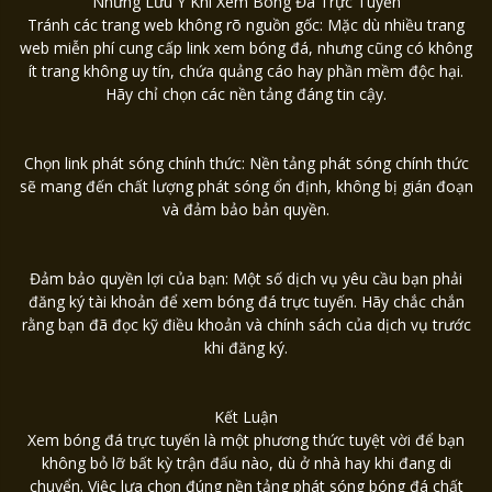
Những Lưu Ý Khi Xem Bóng Đá Trực Tuyến
Tránh các trang web không rõ nguồn gốc: Mặc dù nhiều trang
web miễn phí cung cấp link xem bóng đá, nhưng cũng có không
ít trang không uy tín, chứa quảng cáo hay phần mềm độc hại.
Hãy chỉ chọn các nền tảng đáng tin cậy.
Chọn link phát sóng chính thức: Nền tảng phát sóng chính thức
sẽ mang đến chất lượng phát sóng ổn định, không bị gián đoạn
và đảm bảo bản quyền.
Đảm bảo quyền lợi của bạn: Một số dịch vụ yêu cầu bạn phải
đăng ký tài khoản để xem bóng đá trực tuyến. Hãy chắc chắn
rằng bạn đã đọc kỹ điều khoản và chính sách của dịch vụ trước
khi đăng ký.
Kết Luận
Xem bóng đá trực tuyến là một phương thức tuyệt vời để bạn
không bỏ lỡ bất kỳ trận đấu nào, dù ở nhà hay khi đang di
chuyển. Việc lựa chọn đúng nền tảng phát sóng bóng đá chất