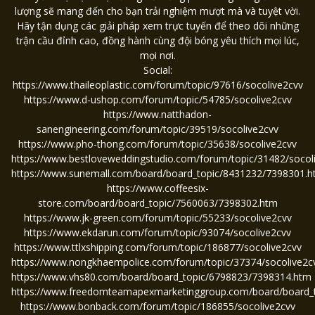
lượng sẽ mang đến cho bạn trải nghiệm mượt mà và tuyệt vời.
Hãy tận dụng các giải pháp xem trực tuyến để theo dõi những
trận cầu đỉnh cao, đồng hành cùng đội bóng yêu thích mọi lúc,
mọi nơi.
Social:
https://www.thaileoplastic.com/forum/topic/97616/socolive2cvv
https://www.d-ushop.com/forum/topic/54785/socolive2cvv
https://www.natthadon-
sanengineering.com/forum/topic/39519/socolive2cvv
https://www.pho-thong.com/forum/topic/35638/socolive2cvv
https://www.bestloveweddingstudio.com/forum/topic/31482/socol
https://www.sunemall.com/board/board_topic/8431232/7398301.
https://www.coffeesix-
store.com/board/board_topic/7560063/7398302.htm
https://www.jk-green.com/forum/topic/55233/socolive2cvv
https://www.ekdarun.com/forum/topic/93074/socolive2cvv
https://www.ttlxshipping.com/forum/topic/186877/socolive2cvv
https://www.nongkhaempolice.com/forum/topic/37374/socolive2c
https://www.vhs80.com/board/board_topic/6798823/7398314.htm
https://www.freedomteamapexmarketinggroup.com/board/board_
https://www.bonback.com/forum/topic/186855/socolive2cvv