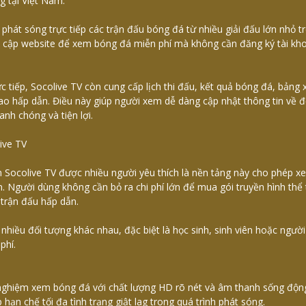
g tại Việt Nam.
 phát sóng trực tiếp các trận đấu bóng đá từ nhiều giải đấu lớn nhỏ t
uy cập website để xem bóng đá miễn phí mà không cần đăng ký tài kh
c tiếp, Socolive TV còn cung cấp lịch thi đấu, kết quả bóng đá, bảng 
hao hấp dẫn. Điều này giúp người xem dễ dàng cập nhật thông tin về đ
nh chóng và tiện lợi.
ive TV
n Socolive TV được nhiều người yêu thích là nền tảng này cho phép x
. Người dùng không cần bỏ ra chi phí lớn để mua gói truyền hình thể
 trận đấu hấp dẫn.
nhiều đối tượng khác nhau, đặc biệt là học sinh, sinh viên hoặc người
phí.
 nghiệm xem bóng đá với chất lượng HD rõ nét và âm thanh sống độn
hạn chế tối đa tình trạng giật lag trong quá trình phát sóng.