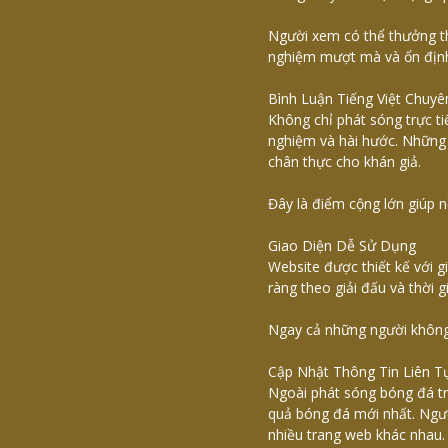
Người xem có thể thưởng thứ
nghiệm mượt mà và ổn địn
Bình Luận Tiếng Việt Chuyê
Không chỉ phát sóng trực tiế
nghiệm và hài hước. Những l
chân thực cho khán giả.
Đây là điểm cộng lớn giúp 
Giao Diện Dễ Sử Dụng
Website được thiết kế với g
ràng theo giải đấu và thời 
Ngay cả những người không 
Cập Nhật Thông Tin Liên T
Ngoài phát sóng bóng đá trự
quả bóng đá mới nhất. Ngườ
nhiều trang web khác nhau.