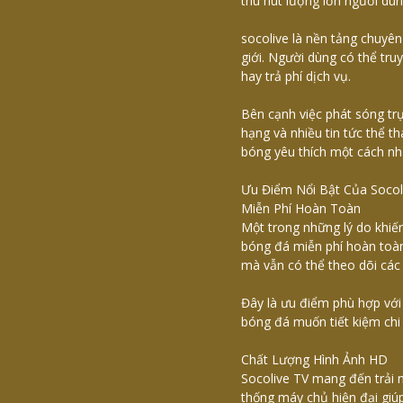
thu hút lượng lớn người dùn
socolive là nền tảng chuyên
giới. Người dùng có thể tr
hay trả phí dịch vụ.
Bên cạnh việc phát sóng trự
hạng và nhiều tin tức thể t
bóng yêu thích một cách nha
Ưu Điểm Nổi Bật Của Socol
Miễn Phí Hoàn Toàn
Một trong những lý do khiế
bóng đá miễn phí hoàn toàn
mà vẫn có thể theo dõi các
Đây là ưu điểm phù hợp với 
bóng đá muốn tiết kiệm chi 
Chất Lượng Hình Ảnh HD
Socolive TV mang đến trải
thống máy chủ hiện đại giúp 