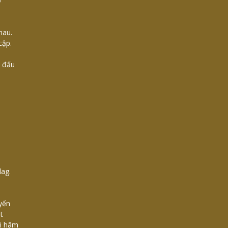
o
hau.
cập.
n đấu
lag.
yến
t
ời hâm