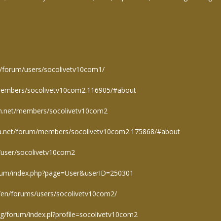
g/forum/users/socolivetv10com1/
/members/socolivetv10com2.116905/#about
um.net/members/socolivetv10com2
ta.net/forum/members/socolivetv10com2.175868/#about
/user/socolivetv10com2
orum/index.php?page=User&userID=250301
en/forums/users/socolivetv10com2/
org/forum/index.pl?profile=socolivetv10com2