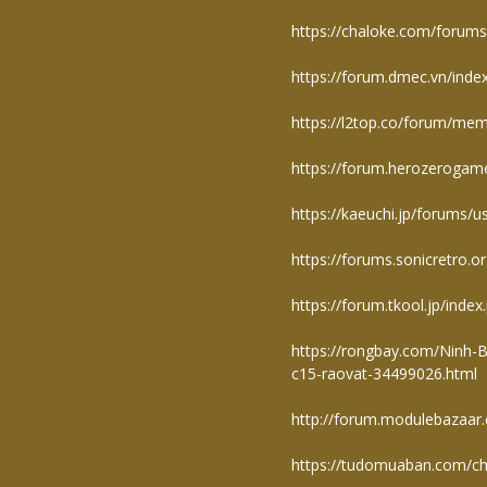
https://chaloke.com/forum
https://forum.dmec.vn/ind
https://l2top.co/forum/me
https://forum.herozerogam
https://kaeuchi.jp/forums/
https://forums.sonicretro
https://forum.tkool.jp/in
https://rongbay.com/Ninh-B
c15-raovat-34499026.html
http://forum.modulebazaar
https://tudomuaban.com/ch