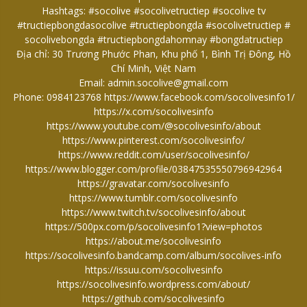
Hashtags: #socolive #socolivetructiep #socolive tv
#tructiepbongdasocolive #tructiepbongda #socolivetructiep #
socolivebongda #tructiepbongdahomnay #bongdatructiep
Địa chỉ: 30 Trương Phước Phan, Khu phố 1, Bình Trị Đông, Hồ
Chí Minh, Việt Nam
Email: admin.socolive@gmail.com
Phone: 0984123768
https://www.facebook.com/socolivesinfo1/
https://x.com/socolivesinfo
https://www.youtube.com/@socolivesinfo/about
https://www.pinterest.com/socolivesinfo/
https://www.reddit.com/user/socolivesinfo/
https://www.blogger.com/profile/03847535550796942964
https://gravatar.com/socolivesinfo
https://www.tumblr.com/socolivesinfo
https://www.twitch.tv/socolivesinfo/about
https://500px.com/p/socolivesinfo1?view=photos
https://about.me/socolivesinfo
https://socolivesinfo.bandcamp.com/album/socolives-info
https://issuu.com/socolivesinfo
https://socolivesinfo.wordpress.com/about/
https://github.com/socolivesinfo