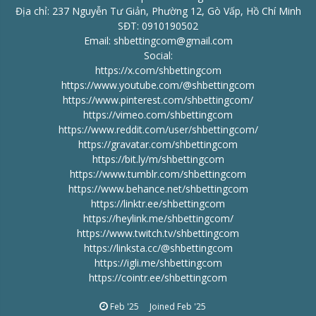
Địa chỉ: 237 Nguyễn Tư Giản, Phường 12, Gò Vấp, Hồ Chí Minh
SĐT: 0910190502
Email: shbettingcom@gmail.com
Social:
https://x.com/shbettingcom
https://www.youtube.com/@shbettingcom
https://www.pinterest.com/shbettingcom/
https://vimeo.com/shbettingcom
https://www.reddit.com/user/shbettingcom/
https://gravatar.com/shbettingcom
https://bit.ly/m/shbettingcom
https://www.tumblr.com/shbettingcom
https://www.behance.net/shbettingcom
https://linktr.ee/shbettingcom
https://heylink.me/shbettingcom/
https://www.twitch.tv/shbettingcom
https://linksta.cc/@shbettingcom
https://igli.me/shbettingcom
https://cointr.ee/shbettingcom
Feb '25
Joined
Feb '25