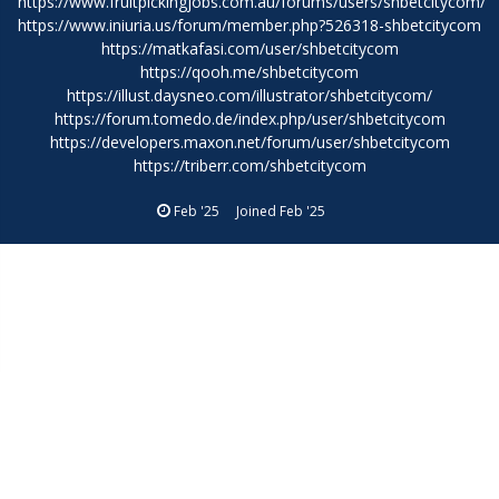
https://www.fruitpickingjobs.com.au/forums/users/shbetcitycom/
https://www.iniuria.us/forum/member.php?526318-shbetcitycom
https://matkafasi.com/user/shbetcitycom
https://qooh.me/shbetcitycom
https://illust.daysneo.com/illustrator/shbetcitycom/
https://forum.tomedo.de/index.php/user/shbetcitycom
https://developers.maxon.net/forum/user/shbetcitycom
https://triberr.com/shbetcitycom
Feb '25
Joined
Feb '25