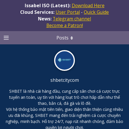
Issabel ISO (Latest):
Download Here
Cloud Services:
User Portal
-
Quick Guide
News:
Telegram channel
Become a Patron!
Posts
shbetcitycom
SHBET là nhà cái hàng đầu, cung cấp sân chơi cá cược trực
tuyến an toàn, uy tín với hàng loạt trò chơi hấp dẫn như thể
thao, bắn cá, đá gà và lô đề.
Với hệ thống bảo mật tiên tiến, giao diện thân thiện cùng nhiều
ưu đãi khủng, SHBET mang đến trải nghiệm cá cược chuyên
nghiệp, minh bạch. Hỗ trợ 24/7, nạp rút nhanh chóng, đảm bảo
quyền lợi người chơi.