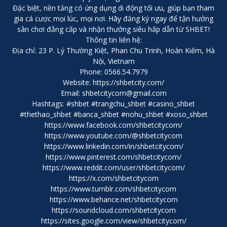
Đặc biệt, nền tảng có ứng dụng di động tối ưu, giúp bạn tham
gia cá cược mọi lúc, mọi nơi. Hãy đăng ký ngay để tận hưởng
sân chơi đẳng cấp và nhận thưởng siêu hấp dẫn từ SHBET!
Thông tin liên hệ:
Địa chỉ: 23 P. Lý Thường Kiệt, Phan Chu Trinh, Hoàn Kiếm, Hà
Nội, Vietnam
Phone: 0566.54.7979
Website:
https://shbetcity.com/
Email: shbetcitycom@gmail.com
Hashtags: #shbet #trangchu_shbet #casino_shbet
#thethao_shbet #banca_shbet #nohu_shbet #xoso_shbet
https://www.facebook.com/shbetcitycom/
https://www.youtube.com/@shbetcitycom
https://www.linkedin.com/in/shbetcitycom/
https://www.pinterest.com/shbetcitycom/
https://www.reddit.com/user/shbetcitycom/
https://x.com/shbetcitycom
https://www.tumblr.com/shbetcitycom
https://www.behance.net/shbetcitycom
https://soundcloud.com/shbetcitycom
https://sites.google.com/view/shbetcitycom/