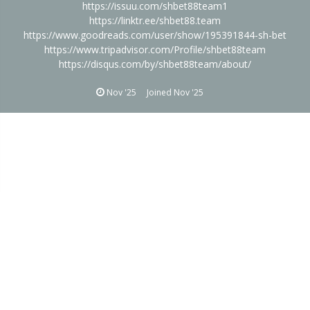
https://issuu.com/shbet88team1
https://linktr.ee/shbet88.team
https://www.goodreads.com/user/show/195391844-sh-bet
https://www.tripadvisor.com/Profile/shbet88team
https://disqus.com/by/shbet88team/about/
Nov '25
Joined
Nov '25