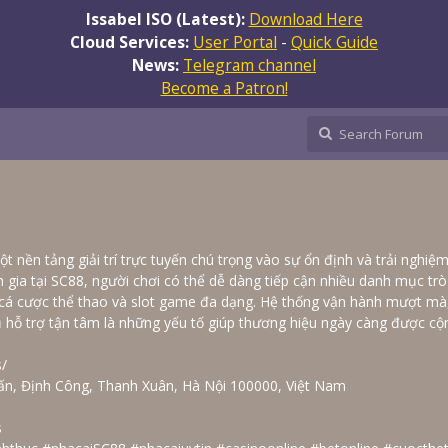
Issabel ISO (Latest):
Download Here
Cloud Services:
User Portal
-
Quick Guide
News:
Telegram channel
Become a Patron!
nền tảng giải trí trực tuyến chú trọng vào sự ổn định và trải nghiệ
m gia tại SC88, người chơi có thể dễ dàng tiếp cận nhiều danh mục trò
n cá cược thể thao và slot game đa dạng. Hệ thống vận hành mượt mà
ụ hỗ trợ tận tâm là những yếu tố giúp thương hiệu ngày càng được cộ
s/
Tấn, Định Công, Thanh Xuân, Hà Nội 100000, Việt Nam
s