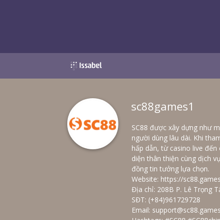
sc88games1
SC88 được xây dựng như một 
người dùng lâu dài. Khi tha
hấp dẫn, từ casino live đế
diện thân thiện cùng dịch v
đồng tin tưởng lựa chọn.
Website:
https://sc88.game
Địa chỉ: 208B P. Lê Trọng 
SĐT: (+84)961729728
Email: support@sc88.game