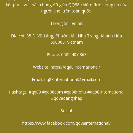
kết phục vụ khách hàng đã giúp QQ88 chiếm được lòng tin của
người chơi trên toàn quốc.
Thông tin liên hệ:
Địa chỉ: 35 Đ. Vũ Lăng, Phước Hải, Nha Trang, Khánh Hòa
650000, Vietnam
Phone: 0585.40.6868
Website:
https://qq88.international/
Email: qq88international@gmail.com
Hashtags: #qq88 #qq88com #qq88nohu #qq88.international
#qq88dangnhap
Social:
https://www.facebook.com/qq88international/