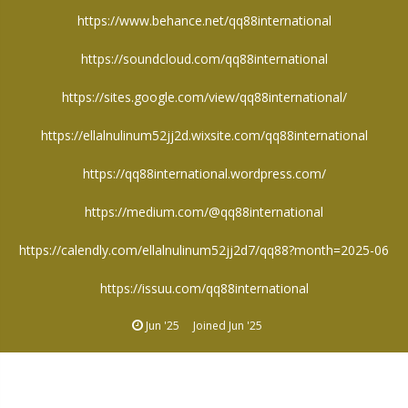
https://www.behance.net/qq88international
https://soundcloud.com/qq88international
https://sites.google.com/view/qq88international/
https://ellalnulinum52jj2d.wixsite.com/qq88international
https://qq88international.wordpress.com/
https://medium.com/@qq88international
https://calendly.com/ellalnulinum52jj2d7/qq88?month=2025-06
https://issuu.com/qq88international
Jun '25
Joined
Jun '25