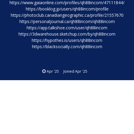
https://www.gaiaonline.com/profiles/qh88incom/47111844/
https://booklog.jp/users/qh88incom/profile
https://photoclub.canadiangeographic.ca/profile/21557670
https://personaljournal.ca/qh88incom/qh88incom
https://app.talkshoe.com/user/qh88incom
https://3dwarehouse.sketchup.com/by/qh88incom
https://hypothes.is/users/qh88incom
https://blacksocially.com/qh88incom
Apr '25
Joined
Apr '25