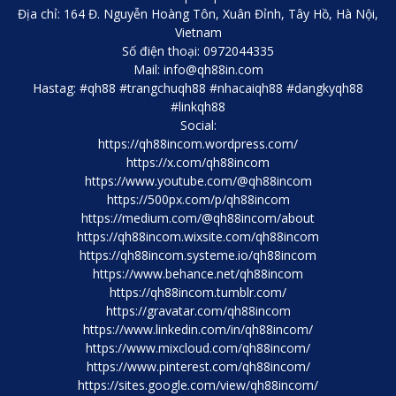
Địa chỉ: 164 Đ. Nguyễn Hoàng Tôn, Xuân Đỉnh, Tây Hồ, Hà Nội,
Vietnam
Số điện thoại: 0972044335
Mail: info@qh88in.com
Hastag: #qh88 #trangchuqh88 #nhacaiqh88 #dangkyqh88
#linkqh88
Social:
https://qh88incom.wordpress.com/
https://x.com/qh88incom
https://www.youtube.com/@qh88incom
https://500px.com/p/qh88incom
https://medium.com/@qh88incom/about
https://qh88incom.wixsite.com/qh88incom
https://qh88incom.systeme.io/qh88incom
https://www.behance.net/qh88incom
https://qh88incom.tumblr.com/
https://gravatar.com/qh88incom
https://www.linkedin.com/in/qh88incom/
https://www.mixcloud.com/qh88incom/
https://www.pinterest.com/qh88incom/
https://sites.google.com/view/qh88incom/