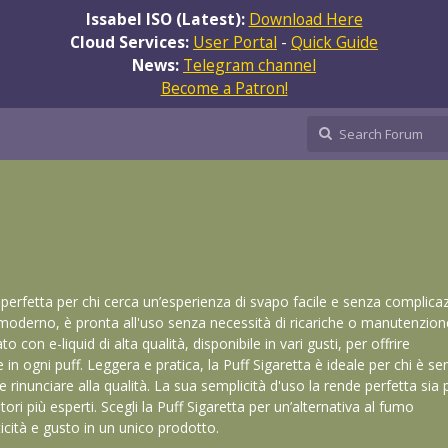
Issabel ISO (Latest):
Download Here
Cloud Services:
User Portal
-
Quick Guide
News:
Telegram channel
Become a Patron!
a perfetta per chi cerca un’esperienza di svapo facile e senza complicaz
oderno, è pronta all'uso senza necessità di ricariche o manutenzion
o con e-liquid di alta qualità, disponibile in vari gusti, per offrire
in ogni puff. Leggera e pratica, la Puff Sigaretta è ideale per chi è s
inunciare alla qualità. La sua semplicità d'uso la rende perfetta sia p
tori più esperti. Scegli la Puff Sigaretta per un’alternativa al fumo
ticità e gusto in un unico prodotto.