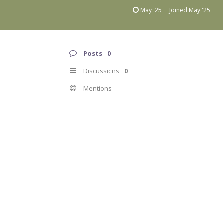
May '25
Joined
May '25
Posts
0
Discussions
0
Mentions