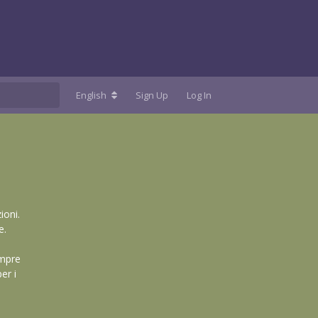
English
Sign Up
Log In
ioni.
e.
empre
er i