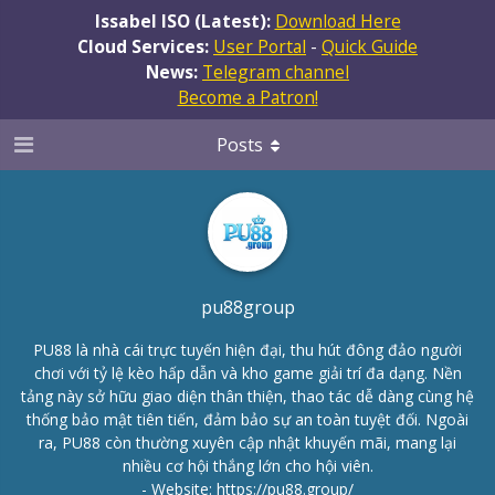
Issabel ISO (Latest):
Download Here
Cloud Services:
User Portal
-
Quick Guide
News:
Telegram channel
Become a Patron!
Posts
pu88group
PU88 là nhà cái trực tuyến hiện đại, thu hút đông đảo người
chơi với tỷ lệ kèo hấp dẫn và kho game giải trí đa dạng. Nền
tảng này sở hữu giao diện thân thiện, thao tác dễ dàng cùng hệ
thống bảo mật tiên tiến, đảm bảo sự an toàn tuyệt đối. Ngoài
ra, PU88 còn thường xuyên cập nhật khuyến mãi, mang lại
nhiều cơ hội thắng lớn cho hội viên.
- Website:
https://pu88.group/