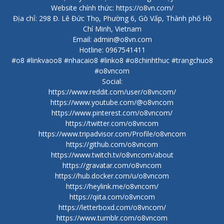
Website chính thức:
https://o8vn.com/
Địa chỉ: 298 Đ. Lê Đức Thọ, Phường 6, Gò Vấp, Thành phố Hồ
Chí Minh, Vietnam
Email: admin@o8vn.com
Hotline: 0967541411
#o8 #linkvaoo8 #nhacaio8 #linko8 #o8chinhthuc #trangchuo8
#o8vncom
Social:
https://www.reddit.com/user/o8vncom/
https://www.youtube.com/@o8vncom
https://www.pinterest.com/o8vncom/
https://twitter.com/o8vncom
https://www.tripadvisor.com/Profile/o8vncom
https://github.com/o8vncom
https://www.twitch.tv/o8vncom/about
https://gravatar.com/o8vncom
https://hub.docker.com/u/o8vncom
https://heylink.me/o8vncom/
https://qiita.com/o8vncom
https://letterboxd.com/o8vncom/
https://www.tumblr.com/o8vncom