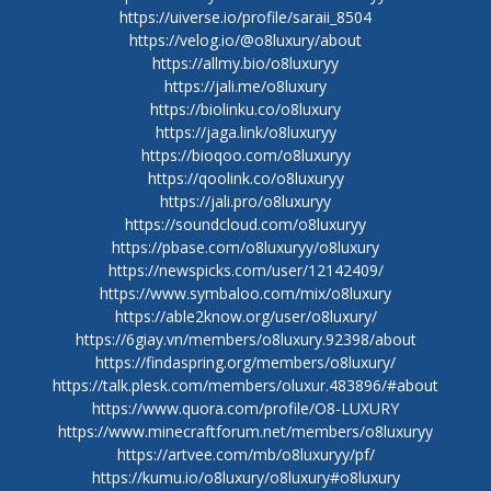
https://uiverse.io/profile/saraii_8504
https://velog.io/@o8luxury/about
https://allmy.bio/o8luxuryy
https://jali.me/o8luxury
https://biolinku.co/o8luxury
https://jaga.link/o8luxuryy
https://bioqoo.com/o8luxuryy
https://qoolink.co/o8luxuryy
https://jali.pro/o8luxuryy
https://soundcloud.com/o8luxuryy
https://pbase.com/o8luxuryy/o8luxury
https://newspicks.com/user/12142409/
https://www.symbaloo.com/mix/o8luxury
https://able2know.org/user/o8luxury/
https://6giay.vn/members/o8luxury.92398/about
https://findaspring.org/members/o8luxury/
https://talk.plesk.com/members/oluxur.483896/#about
https://www.quora.com/profile/O8-LUXURY
https://www.minecraftforum.net/members/o8luxuryy
https://artvee.com/mb/o8luxuryy/pf/
https://kumu.io/o8luxury/o8luxury#o8luxury