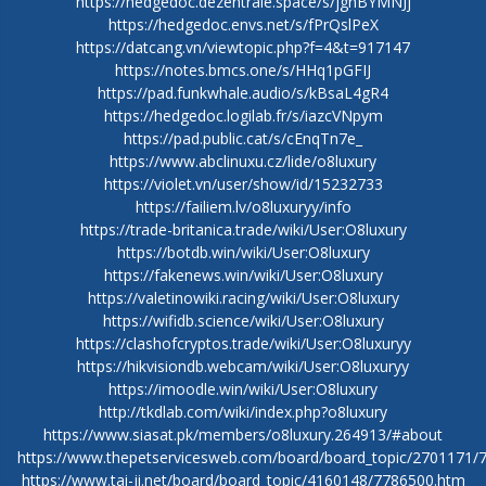
https://hedgedoc.dezentrale.space/s/jgnBYMNJj
https://hedgedoc.envs.net/s/fPrQslPeX
https://datcang.vn/viewtopic.php?f=4&t=917147
https://notes.bmcs.one/s/HHq1pGFIJ
https://pad.funkwhale.audio/s/kBsaL4gR4
https://hedgedoc.logilab.fr/s/iazcVNpym
https://pad.public.cat/s/cEnqTn7e_
https://www.abclinuxu.cz/lide/o8luxury
https://violet.vn/user/show/id/15232733
https://failiem.lv/o8luxuryy/info
https://trade-britanica.trade/wiki/User:O8luxury
https://botdb.win/wiki/User:O8luxury
https://fakenews.win/wiki/User:O8luxury
https://valetinowiki.racing/wiki/User:O8luxury
https://wifidb.science/wiki/User:O8luxury
https://clashofcryptos.trade/wiki/User:O8luxuryy
https://hikvisiondb.webcam/wiki/User:O8luxuryy
https://imoodle.win/wiki/User:O8luxury
http://tkdlab.com/wiki/index.php?o8luxury
https://www.siasat.pk/members/o8luxury.264913/#about
https://www.thepetservicesweb.com/board/board_topic/2701171/
https://www.tai-ji.net/board/board_topic/4160148/7786500.htm