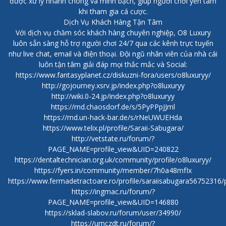
được xử lý nhanh chóng và minh bạch, giúp người chơi yên tâm
khi tham gia cá cược.
Dịch Vụ Khách Hàng Tận Tâm
Với dịch vụ chăm sóc khách hàng chuyên nghiệp, O8 Luxury
luôn sẵn sàng hỗ trợ người chơi 24/7 qua các kênh trực tuyến
như live chat, email và điện thoại. Đội ngũ nhân viên của nhà cái
luôn tận tâm giải đáp mọi thắc mắc và Social:
https://www.fantasyplanet.cz/diskuzni-fora/users/o8luxuryy/
http://gojourney.xsrv.jp/index.php?o8luxuryy
http://wiki.0-24.jp/index.php?o8luxuryy
https://md.chaosdorf.de/s/5PyPPpJJml
https://md.un-hack-bar.de/s/rNeUWUEHda
https://www.telix.pl/profile/Saraii-Sabugara/
http://vetstate.ru/forum/?
PAGE_NAME=profile_view&UID=240822
https://dentaltechnician.org.uk/community/profile/o8luxuryy/
https://fyers.in/community/member/7h0a48mfIx
https://www.fermadetractoare.ro/profile/saraiisabugara56752316/p
https://ingmac.ru/forum/?
PAGE_NAME=profile_view&UID=146880
https://sklad-slabov.ru/forum/user/34990/
https://umczdt.ru/forum/?