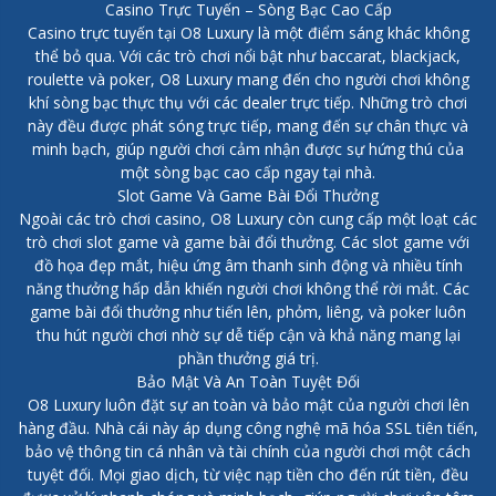
Casino Trực Tuyến – Sòng Bạc Cao Cấp
Casino trực tuyến tại O8 Luxury là một điểm sáng khác không
thể bỏ qua. Với các trò chơi nổi bật như baccarat, blackjack,
roulette và poker, O8 Luxury mang đến cho người chơi không
khí sòng bạc thực thụ với các dealer trực tiếp. Những trò chơi
này đều được phát sóng trực tiếp, mang đến sự chân thực và
minh bạch, giúp người chơi cảm nhận được sự hứng thú của
một sòng bạc cao cấp ngay tại nhà.
Slot Game Và Game Bài Đổi Thưởng
Ngoài các trò chơi casino, O8 Luxury còn cung cấp một loạt các
trò chơi slot game và game bài đổi thưởng. Các slot game với
đồ họa đẹp mắt, hiệu ứng âm thanh sinh động và nhiều tính
năng thưởng hấp dẫn khiến người chơi không thể rời mắt. Các
game bài đổi thưởng như tiến lên, phỏm, liêng, và poker luôn
thu hút người chơi nhờ sự dễ tiếp cận và khả năng mang lại
phần thưởng giá trị.
Bảo Mật Và An Toàn Tuyệt Đối
O8 Luxury luôn đặt sự an toàn và bảo mật của người chơi lên
hàng đầu. Nhà cái này áp dụng công nghệ mã hóa SSL tiên tiến,
bảo vệ thông tin cá nhân và tài chính của người chơi một cách
tuyệt đối. Mọi giao dịch, từ việc nạp tiền cho đến rút tiền, đều