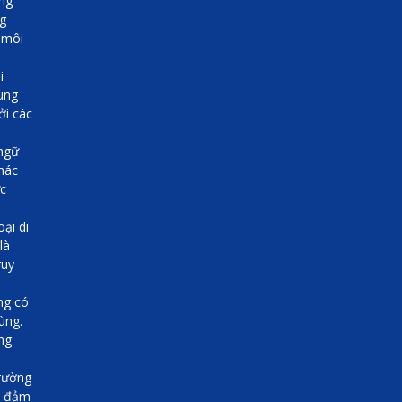
ung
ng
 môi
i
ung
ởi các
 ngữ
hác
ực
ại di
là
ruy
ng có
ùng.
ng
trường
úp đảm