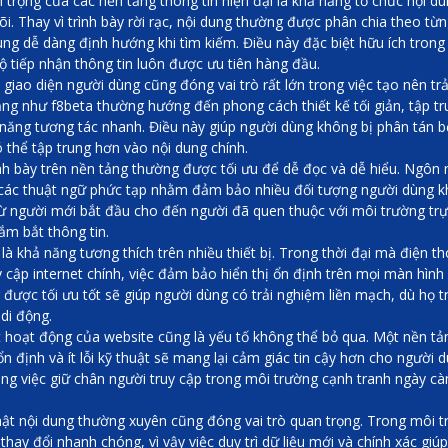
trọng của các nền tảng thông tin hiện đại là khả năng tổ chức nội d
õi. Thay vì trình bày rời rạc, nội dung thường được phân chia theo từ
ng dễ dàng định hướng khi tìm kiếm. Điều này đặc biệt hữu ích trong
độ tiếp nhận thông tin luôn được ưu tiên hàng đầu.
 giao diện người dùng cũng đóng vai trò rất lớn trong việc tạo nên trả
ảng như f8beta thường hướng đến phong cách thiết kế tối giản, tập tr
 năng tương tác nhanh. Điều này giúp người dùng không bị phân tán b
ó thể tập trung hơn vào nội dung chính.
ình bày trên nền tảng thường được tối ưu để dễ đọc và dễ hiểu. Ngôn
 các thuật ngữ phức tạp nhằm đảm bảo nhiều đối tượng người dùng k
Từ người mới bắt đầu cho đến người đã quen thuộc với môi trường tr
ắm bắt thông tin.
à khả năng tương thích trên nhiều thiết bị. Trong thời đại mà điện tho
 cập internet chính, việc đảm bảo hiển thị ổn định trên mọi màn hình 
g được tối ưu tốt sẽ giúp người dùng có trải nghiệm liền mạch, dù họ t
 di động.
t hoạt động của website cũng là yếu tố không thể bỏ qua. Một nền tả
n định và ít lỗi kỹ thuật sẽ mang lại cảm giác tin cậy hơn cho người d
ong việc giữ chân người truy cập trong môi trường cạnh tranh ngày cà
nhật nội dung thường xuyên cũng đóng vai trò quan trọng. Trong môi 
 thay đổi nhanh chóng, vì vậy việc duy trì dữ liệu mới và chính xác gi