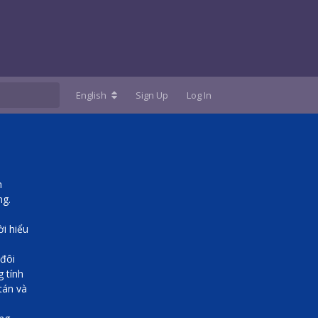
English
Sign Up
Log In
n
ng.
ời hiểu
 đôi
g tính
tán và