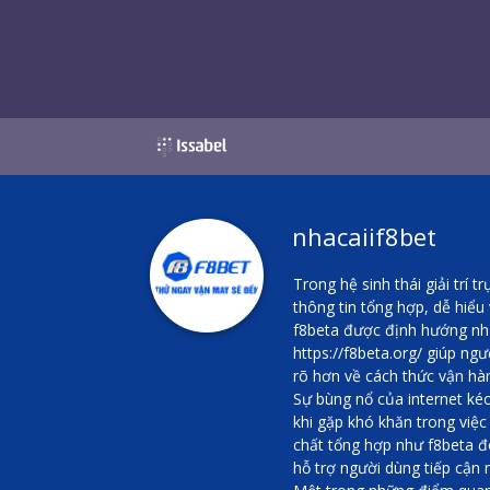
nhacaiif8bet
Trong hệ sinh thái giải trí
thông tin tổng hợp, dễ hiểu
f8beta được định hướng như
https://f8beta.org/
giúp ngườ
rõ hơn về cách thức vận hàn
Sự bùng nổ của internet kéo
khi gặp khó khăn trong việc
chất tổng hợp như f8beta đó
hỗ trợ người dùng tiếp cận