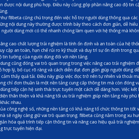
ận được nội dung phù hợp. Điều này cũng góp phần nâng cao độ tin c
ùng.
như f8beta cũng chú trọng đến việc hỗ trợ người dùng thông qua các 
ng nội dung này thường được trình bày theo cách đơn giản, dễ hiểu
úp người dùng mới có thể nhanh chóng làm quen với hệ thống mà khô
ng cao chất lượng trải nghiệm là tính ổn định và an toàn của hệ thố
y cập an toàn, hạn chế rủi ro kỹ thuật và duy trì sự ổn định trong quá
 tin tưởng của người dùng đối với nền tảng.
i dung cũng đóng vai trò quan trọng trong việc nâng cao trải nghiệm đ
 hợp lý, bố cục rõ ràng và cách diễn đạt đơn giản giúp người dùng d
 cảm thấy quá tải. Điều này giúp việc đọc trở nên tự nhiên và thoải m
ông chỉ đơn thuần là một nền tảng cung cấp thông tin mà còn đóng va
dùng tiếp cận hệ sinh thái trực tuyến một cách dễ dàng hơn. Việc kết
 diện thân thiện và khả năng tối ưu trải nghiệm giúp nền tảng này phù
 khác nhau.
của công nghệ số, những nền tảng có khả năng tổ chức thông tin tốt 
mà sẽ ngày càng giữ vai trò quan trọng. f8beta cũng nằm trong xu h
giản hóa quá trình tiếp cận thông tin và nâng cao hiệu quả trải nghiệ
 trực tuyến hiện đại.