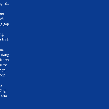
ậy của
nội
 và
ng gặp
ng.
 trình
ọc.
ễ dàng
ái hơn.
i trò
 hợp
 hợp
và
ướng
m cho