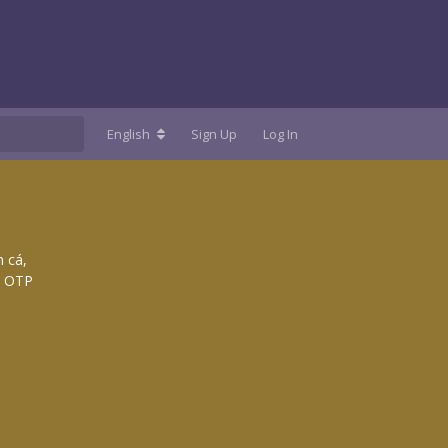
English
Sign Up
Log In
 cá,
c OTP