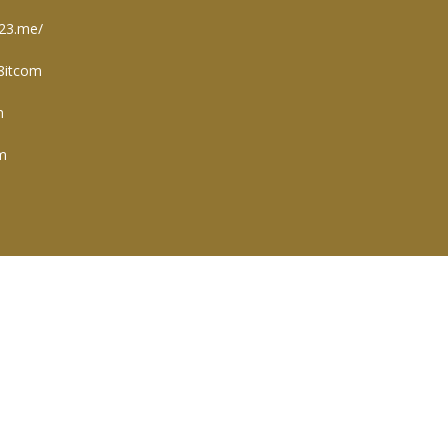
123.me/
88itcom
m
om