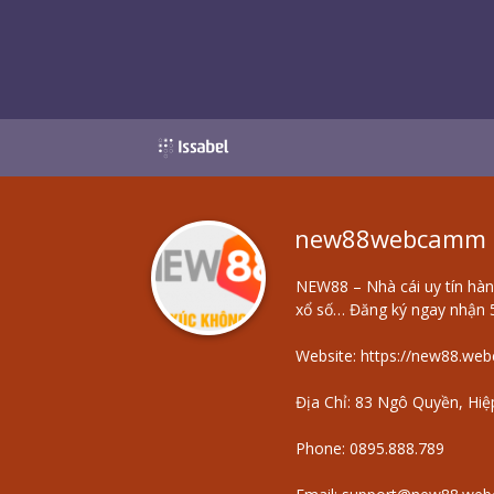
new88webcamm
NEW88 – Nhà cái uy tín hàn
xổ số… Đăng ký ngay nhận 5
Website:
https://new88.we
Địa Chỉ: 83 Ngô Quyền, Hiệ
Phone: 0895.888.789