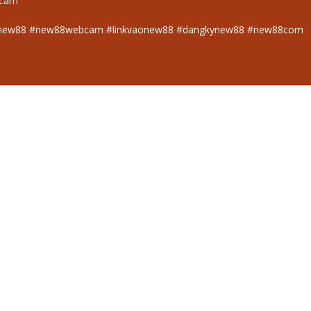
bcam
inew88 #new88webcam #linkvaonew88 #dangkynew88 #new88com