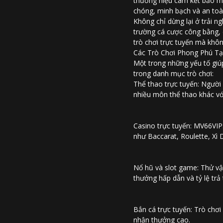
thương hiệu cam kết bảo mậ
chóng, minh bạch và an toà
Không chỉ dừng lại ở trải 
trường cá cược công bằng, 
trò chơi trực tuyến mà khôn
Các Trò Chơi Phong Phú T
Một trong những yếu tố gi
trong danh mục trò chơi:
Thể thao trực tuyến: Người 
nhiều môn thể thao khác với
Casino trực tuyến: MV66VIP
như Baccarat, Roulette, Xì 
Nổ hũ và slot game: Thử vận
thưởng hấp dẫn và tỷ lệ trả
Bắn cá trực tuyến: Trò chơi
nhận thưởng cao.