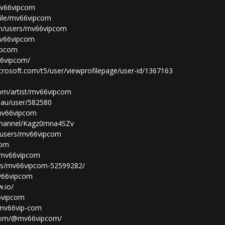
mv66vipcom
ofile/mv66vipcom
m/users/mv66vipcom
mv66vipcom
vipcom
66vipcom/
icrosoft.com/t5/user/viewprofilepage/user-id/1367163
m
com/artist/mv66vipcom
.au/user/582580
mv66vipcom
/channel/Kagz0mna4SZv
/users/mv66vipcom
com
@mv66vipcom
ers/mv66vipcom-52599282/
mv66vipcom
.io/
6vipcom
/mv66vip-com
.com/@mv66vipcom/