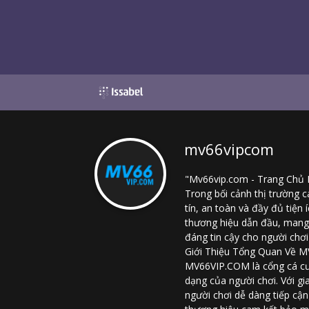
mv66vipcom
"Mv66vip.com - Trang Chủ
Trong bối cảnh thị trường c
tín, an toàn và đầy đủ tiện
thương hiệu dẫn đầu, mang 
đáng tin cậy cho người chơi
Giới Thiệu Tổng Quan Về 
MV66VIP.COM là cổng cá cượ
dạng của người chơi. Với g
người chơi dễ dàng tiếp cận