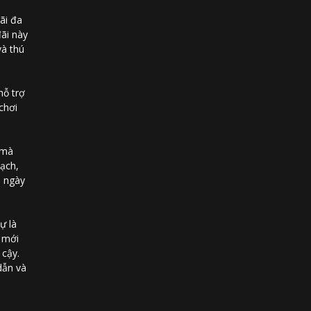
ãi đa
ãi này
và thú
hỗ trợ
chơi
 mà
ạch,
u ngày
ự là
i mới
 cậy.
dẫn và