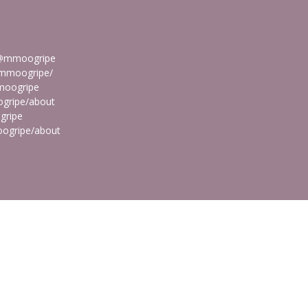
/@mmoogripe
/mmoogripe/
moogripe
ogripe/about
gripe
ogripe/about