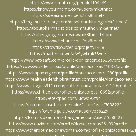
https://www.slmath.org/people/104449
https://knowyourmeme.com/users/mk8thnet
https://sdelai.ru/members/mk8thnet/
https://fengshuidirectory.com/dashboard/listings/mk8thnet/
https://aboutpharmacistjobs.com/author/mk8thnet/
https://sites.google.com/view/mk8thnet1/home
https://www.behance.net/mk8thnet
https://crowdsourcer.io/project/1468
https://matters.town/a/v9ywkmk38yqe
https://www.bat-safe.com/profile/donicacoreas5359/profile
https://www.swissdent.co.id/profile/donicacoreas41087/profile
https://www.kapamag.com/profile/donicacoreas41280/profile
https://www.healthleadershipbraintrust.com/profile/donicacoreas4
https://www.doggies911.com/profile/donicacoreas72140/profile
https://www.chrt.co.uk/profile/donicacoreas10692/profile
https://etextpad.com/ludwo92t9d
https://forums.sinsofasolarempire2.com/user/7658229
https://forums.galciv4.com/user/7658229
https://forums.deadmansdrawgame.com/user/7658229
https://www.davidrio.com/profile/donicacoreas36199/profile
https://www.therootmedicinewoman.com/profile/donicacoreas4248