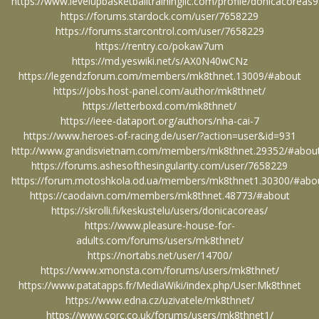
https://www.levelupbasketballtrainingllc.com/profile/donicacoreas9
https://forums.stardock.com/user/7658229
https://forums.starcontrol.com/user/7658229
https://rentry.co/pokaw7um
https://md.yeswiki.net/s/AX0N40wCNz
https://legendzforum.com/members/mk8thnet.13009/#about
https://jobs.host-panel.com/author/mk8thnet/
https://letterboxd.com/mk8thnet/
https://ieee-dataport.org/authors/nha-cai-7
https://www.heroes-of-racing.de/user/?action=user&id=931
http://www.grandisvietnam.com/members/mk8thnet.29352/#abou
https://forums.ashesofthesingularity.com/user/7658229
https://forum.motoshkola.od.ua/members/mk8thnet1.30300/#abo
https://caodaivn.com/members/mk8thnet.48773/#about
https://skrolli.fi/keskustelu/users/donicacoreas/
https://www.pleasure-house-for-
adults.com/forums/users/mk8thnet/
https://nortabs.net/user/14700/
https://www.xmonsta.com/forums/users/mk8thnet/
https://www.patatapps.fr/MediaWiki/index.php/User:Mk8thnet
https://www.edna.cz/uzivatele/mk8thnet/
https://www.corc.co.uk/forums/users/mk8thnet1/