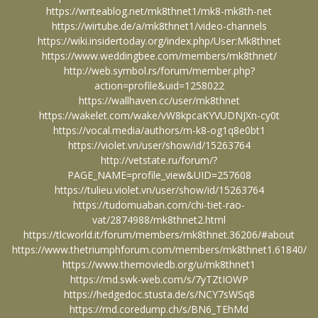
https://writeablog.net/mk8thnet1/mk8-mk8th-net
https://wirtube.de/a/mk8thnet1/video-channels
https://wiki.insidertoday.org/index.php/User:Mk8thnet
https://www.weddingbee.com/members/mk8thnet/
http://web.symbol.rs/forum/member.php?
action=profile&uid=1258022
https://wallhaven.cc/user/mk8thnet
https://wakelet.com/wake/vW8kpcaKYVUDNJXn-cy0t
https://vocal.media/authors/m-k8-og1q8e0bt1
https://violet.vn/user/show/id/15263764
http://vetstate.ru/forum/?
PAGE_NAME=profile_view&UID=257608
https://tulieu.violet.vn/user/show/id/15263764
https://tudomuaban.com/chi-tiet-rao-
vat/2874988/mk8thnet2.html
https://tlcworld.it/forum/members/mk8thnet.36206/#about
https://www.thetriumphforum.com/members/mk8thnet1.61840/
https://www.themoviedb.org/u/mk8thnet1
https://md.swk-web.com/s/7yTZtIOWP
https://hedgedoc.stusta.de/s/NCY7sWSq8
https://md.coredump.ch/s/BN6_TEhMd