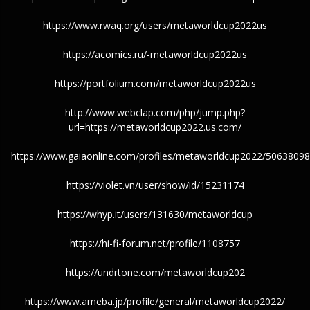
https://www.rwaq.org/users/metaworldcup2022us
https://acomics.ru/-metaworldcup2022us
https://portfolium.com/metaworldcup2022us
http://www.webclap.com/php/jump.php?
url=https://metaworldcup2022.us.com/
https://www.gaiaonline.com/profiles/metaworldcup2022/50638098
https://violet.vn/user/show/id/15231174
https://whyp.it/users/131630/metaworldcup
https://hi-fi-forum.net/profile/1108757
https://undrtone.com/metaworldcup202
https://www.ameba.jp/profile/general/metaworldcup2022/