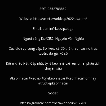
SĐT: 0352783862
Website:
https://metaworldcup2022.us.com/
Email: admin@keovip.page
Người sáng lập/CEO: Nguyễn Văn Nghĩa
Các dịch vụ cung cấp: Soi kèo, cá độ thể thao, casino trực
tuyến, đá gà, xổ số
Điểm khác biệt: Cập nhật tỷ lệ kèo nhà cái real-time, phân tích
chuyên sâu
#keonhacai #keovip #tylekeonhacai #keonhacaihomnay
#tructiepkeonhacai
Social:
https://gravatar.com/metaworldcup2022us