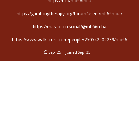
https://b.io/mb66mba
https://gamblingtherapy.org/forum/users/mb66mba/
https://mastodon.social/@mb66mba
https://www.walkscore.com/people/250542502239/mb66
Sep '25
Joined
Sep '25