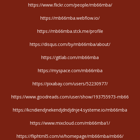
https://www.flickr.com/people/mb66mba/
https://mb66mba.webflow.io/
https://mb66mba.stck.me/profile
https://disqus.com/by/mb66mba/about/
https://gitlab.com/mb66mba
https://myspace.com/mb66mba
https://pixabay.com/users/52230977/
https://www.goodreads.com/user/show/193755973-mb66
https://kcndiendjnekendjdndjdnje4.systeme.io/mb66mba
https://www.mixcloud.com/mb66mba1/
https://fliphtml5.com/vi/homepage/mb66mba/mb66/