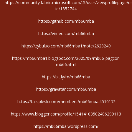
https://community.fabric.microsoft.com/t5/user/viewprofilepage/u
id/1352744
https://github.com/mb66mba
https://vimeo.com/mb66mba
https://zybuluo.com/mb66mba1/note/2623249
https://mb66mba1.blogspot.com/2025/09/mb66-pagcor-
mb66.html
https://bit.ly/m/mb66mba
https://gravatar.com/mb66mba
https://talk.plesk.com/members/mb66mba.451017/
https://www.blogger.com/profile/15414103502486299113
https://mb66mba.wordpress.com/