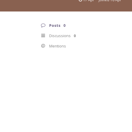
Posts
0
Discussions
0
Mentions