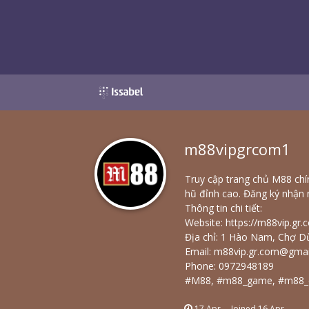
m88vipgrcom1
Truy cập trang chủ M88 chí
hũ đỉnh cao. Đăng ký nhận 
Thông tin chi tiết:
Website:
https://m88vip.gr.
Địa chỉ: 1 Hào Nam, Chợ D
Email: m88vip.gr.com@gma
Phone: 0972948189
#M88, #m88_game, #m88_c
17 Apr
Joined
16 Apr