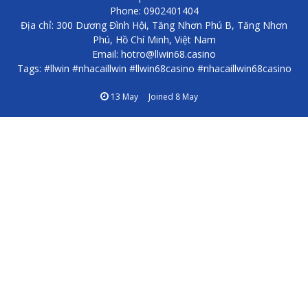
Phone: 0902401404
Địa chỉ: 300 Dương Đình Hội, Tăng Nhơn Phú B, Tăng Nhơn
Phú, Hồ Chí Minh, Việt Nam
Email: hotro@llwin68.casino
Tags: #llwin #nhacaillwin #llwin68casino #nhacaillwin68casino
13 May
Joined
8 May