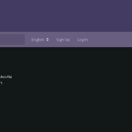
English
Sign Up
Log In
 และเกม
่า