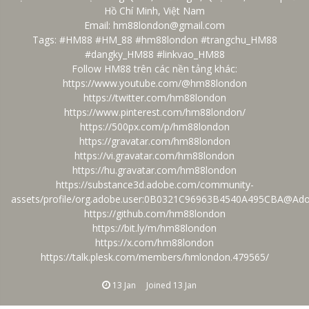
Hồ Chí Minh, Việt Nam
Email: hm88london@gmail.com
Tags: #HM88 #HM_88 #hm88london #trangchu_HM88
#dangky_HM88 #linkvao_HM88
Follow HM88 trên các nền tảng khác:
https://www.youtube.com/@hm88london
https://twitter.com/hm88london
https://www.pinterest.com/hm88london/
https://500px.com/p/hm88london
https://gravatar.com/hm88london
https://vi.gravatar.com/hm88london
https://hu.gravatar.com/hm88london
https://substance3d.adobe.com/community-
assets/profile/org.adobe.user:0B0321C96963B4540A495CBA@Ad
https://github.com/hm88london
https://bit.ly/m/hm88london
https://x.com/hm88london
https://talk.plesk.com/members/hmlondon.479565/
13 Jan
Joined
13 Jan