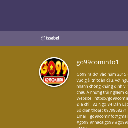
go99cominfo1
Go99 ra đời vào năm 2015 d
vực giải trí toàn cầu. Với n
nhanh chóng khẳng định vị t
châu Á những trải nghiệm cá 
Website :
https://go99com.i
Địa chỉ : 82 Ngõ 84 Dân Lậ
Số điện thoại : 0979868271
Email : go99cominfo@gmai
#go99 #nhacaigo99 #go99