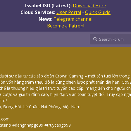
Issabel ISO (Latest):
Download Here
Cloud Services:
User Portal
-
Quick Guide
News:
Telegram channel
Become a Patron!
ưới sự đầu tư của tập đoàn Crown Gaming – một tên tuổi lớn trong 
guồn vốn hàng trăm triệu đô la cùng chiến lược phát triển dài hạn, Go9
hế là thương hiệu giải trí trực tuyến cao cấp, mang đến cho người ch
cược và giải trí đỉnh cao, hiện đại và an toàn tuyệt đối. Truy cập ngay
nfo/
p, Đông Hải, Lê Chân, Hải Phòng, Việt Nam
l.com
casino #dangnhapgo99 #truycapgo99