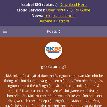
Issabel ISO (Latest):
Download Here
Cloud Services:
User Portal
-
Quick Guide
News:
Telegram channel
Become a Patron!
Posts
gk88training1
gk88 link nhà cái giải trí được nhiều người chơi quan tâm nhờ hệ
thống trò chơi đa dạng và giao diện hiện đại. Trên nền tảng này,
người chơi có thể trải nghiệm các danh mục nổi bật như cá
cược thể thao, casino trực tuyến và slot game với nhiều lựa
chọn hấp dẫn. Mỗi trò chơi đều được thiết kế với hình ảnh sinh
động và cách chơi dễ tiếp cận. Ngoài ra, GK88 cũng thường
xuyên bổ sung thêm nhiều trò chơi mới nhằm tăng sự đa dạng