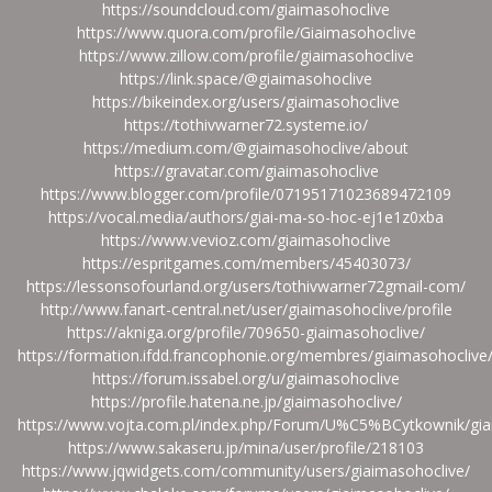
https://soundcloud.com/giaimasohoclive
https://www.quora.com/profile/Giaimasohoclive
https://www.zillow.com/profile/giaimasohoclive
https://link.space/@giaimasohoclive
https://bikeindex.org/users/giaimasohoclive
https://tothivwarner72.systeme.io/
https://medium.com/@giaimasohoclive/about
https://gravatar.com/giaimasohoclive
https://www.blogger.com/profile/07195171023689472109
https://vocal.media/authors/giai-ma-so-hoc-ej1e1z0xba
https://www.vevioz.com/giaimasohoclive
https://espritgames.com/members/45403073/
https://lessonsofourland.org/users/tothivwarner72gmail-com/
http://www.fanart-central.net/user/giaimasohoclive/profile
https://akniga.org/profile/709650-giaimasohoclive/
https://formation.ifdd.francophonie.org/membres/giaimasohoclive/
https://forum.issabel.org/u/giaimasohoclive
https://profile.hatena.ne.jp/giaimasohoclive/
https://www.vojta.com.pl/index.php/Forum/U%C5%BCytkownik/gia
https://www.sakaseru.jp/mina/user/profile/218103
https://www.jqwidgets.com/community/users/giaimasohoclive/