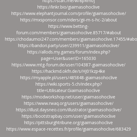
https://start.me/w/8pRm0j
https://linkr.bio/giaimasohoclive
https://www.elephantjournal.com/profile/giaimasohoclive/
https://mxsponsor.com/riders/gii-m-s-hc-2/about
https://www.betting-
forum.com/members/giaimasohoclive.85717/#about
https://chodaumoi247.com/members/giaimasohoclive.17455/#abo
https://bandori.party/user/239911/giaimasohoclive/
https://allods.my.games/forum/index.php?
page=User&userID=165030
https://www.mtg-forum.de/user/104387-giaimasohoclive/
https://hackmd.okfn.de/s/HJ01kzp4ke
https://myapple.pl/users/485848-giaimasohoclive
https://wiki.sports-5.ch/index.php?
title=Utilisateur:Giaimasohoclive
https://modworkshop.net/user/giaimasohoclive
https://www.rwaq.org/users/giaimasohoclive/
https://illust.daysneo.com/illustrator/giaimasohoclive/
https://bootstrapbay.com/user/giaimasohoclive
https://pittsburghtribune.org/giaimasohoclive
https://www.espace-recettes.fr/profile/giaimasohoclive/683429