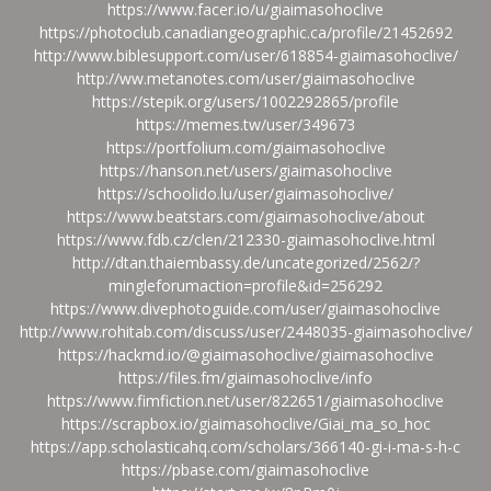
https://www.facer.io/u/giaimasohoclive
https://photoclub.canadiangeographic.ca/profile/21452692
http://www.biblesupport.com/user/618854-giaimasohoclive/
http://ww.metanotes.com/user/giaimasohoclive
https://stepik.org/users/1002292865/profile
https://memes.tw/user/349673
https://portfolium.com/giaimasohoclive
https://hanson.net/users/giaimasohoclive
https://schoolido.lu/user/giaimasohoclive/
https://www.beatstars.com/giaimasohoclive/about
https://www.fdb.cz/clen/212330-giaimasohoclive.html
http://dtan.thaiembassy.de/uncategorized/2562/?
mingleforumaction=profile&id=256292
https://www.divephotoguide.com/user/giaimasohoclive
http://www.rohitab.com/discuss/user/2448035-giaimasohoclive/
https://hackmd.io/@giaimasohoclive/giaimasohoclive
https://files.fm/giaimasohoclive/info
https://www.fimfiction.net/user/822651/giaimasohoclive
https://scrapbox.io/giaimasohoclive/Giai_ma_so_hoc
https://app.scholasticahq.com/scholars/366140-gi-i-ma-s-h-c
https://pbase.com/giaimasohoclive