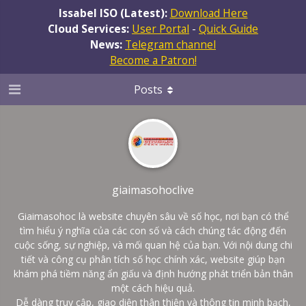
Issabel ISO (Latest):
Download Here
Cloud Services:
User Portal
-
Quick Guide
News:
Telegram channel
Become a Patron!
Posts
giaimasohoclive
Giaimasohoc là website chuyên sâu về số học, nơi bạn có thể
tìm hiểu ý nghĩa của các con số và cách chúng tác động đến
cuộc sống, sự nghiệp, và mối quan hệ của bạn. Với nội dung chi
tiết và công cụ phân tích số học chính xác, website giúp bạn
khám phá tiềm năng ẩn giấu và định hướng phát triển bản thân
một cách hiệu quả.
Dễ dàng truy cập, giao diện thân thiện và thông tin minh bạch,