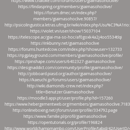
https://www.chaloke.com/forums/users/giaimasohoclive/
https://findaspring.org/members/giaimasohoclive/
https://forum.dmec.vn/index.php?
members/giaimasohoclive.90857/
http://psicolinguistica.letras.ufmg.br/wiki/index.php/Usu%C3%A1ri
https://violet.vn/user/show/15037104
https://telescope.ac/giai-ma-so-hoc/af0goxk4a2j4oo5534tlqi
https://inkbunny.net/giaimasohoclive
https://forums.huntedcow.com/index.php?showuser=132733
https://rpgplayground.com/members/giaimasohoclive/profile/
https://pinshape.com/users/6402327-giaimasohoclive
https://designaddict.com/community/profile/giaimasohoclive/
http://jobboard.piasd.org/author/giaimasohoclive/
https://kaeuchi.jp/forums/users/giaimasohoclive/
http://wiki.diamonds-crew.net/index.php?
title=Benutzer:Giaimasohoclive
https://moodle3.appi.pt/user/profile.php?id=157260
https://www.hebergementweb.org/members/giaimasohoclive.7183
http://onlineboxing.net/jforum/user/profile/334792.page
https://www.familie.pl/profil/giaimasohoclive
https://opentutorials.org/profile/196824
http://www.worldchampmambo.com/UserProfile/tabid/42/UserID/