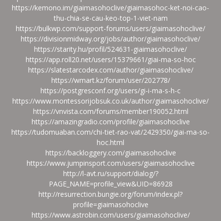
https://kemono.im/giaimasohoclive/giaimasohoc-ket-noi-cao-
thu-chia-se-cau-keo-top-1-viet-nam
https://bulkwp.com/support-forums/users/giaimasohoclive/
https://divisionmidway.org/jobs/author/giaimasohoclive/
https://starity.hu/profil/524631-giaimasohoclive/
https://app.roll20.net/users/15379661/giai-ma-so-hoc
https://slatestarcodex.com/author/giaimasohoclive/
https://wmart.kz/forum/user/202778/
https://postgresconf.org/users/gi-i-ma-s-h-c
https://www.montessorijobsuk.co.uk/author/giaimasohoclive/
https://vnvista.com/forums/member190052.html
https://amazingradio.com/profile/giaimasohoclive
https://tudomuaban.com/chi-tiet-rao-vat/2429350/giai-ma-so-
hoc.html
https://backloggery.com/giaimasohoclive
https://www.jumpinsport.com/users/giaimasohoclive
http://l-avt.ru/support/dialog/?
PAGE_NAME=profile_view&UID=86928
http://resurrection.bungie.org/forum/index.pl?
profile=giaimasohoclive
https://www.astrobin.com/users/giaimasohoclive/