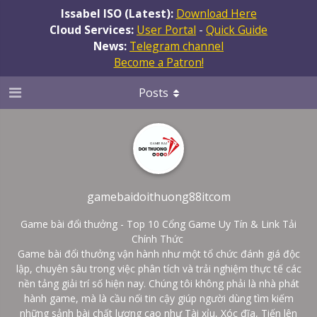
Issabel ISO (Latest):
Download Here
Cloud Services:
User Portal
-
Quick Guide
News:
Telegram channel
Become a Patron!
Posts
gamebaidoithuong88itcom
Game bài đổi thưởng - Top 10 Cổng Game Uy Tín & Link Tải
Chính Thức
Game bài đổi thưởng vận hành như một tổ chức đánh giá độc
lập, chuyên sâu trong việc phân tích và trải nghiệm thực tế các
nền tảng giải trí số hiện nay. Chúng tôi không phải là nhà phát
hành game, mà là cầu nối tin cậy giúp người dùng tìm kiếm
những sảnh bài chất lượng cao như Tài xỉu, Xóc đĩa, Tiến lên