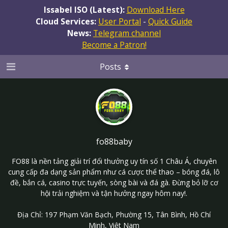
Issabel ISO (Latest):
Download Here
Cloud Services:
User Portal
-
Quick Guide
News:
Telegram channel
Become a Patron!
Posts
fo88baby
FO88 là nền tảng giải trí đổi thưởng uy tín số 1 Châu Á, chuyên
cung cấp đa dạng sản phẩm như cá cược thể thao – bóng đá, lô
đề, bắn cá, casino trực tuyến, sòng bài và đá gà. Đừng bỏ lỡ cơ
hội trải nghiệm và tận hưởng ngay hôm nay!.
Địa Chỉ: 197 Phạm Văn Bạch, Phường 15, Tân Bình, Hồ Chí
Minh, Việt Nam