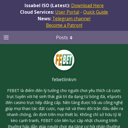
Issabel ISO (Latest):
Download Here
Cloud Services:
User Portal
-
Quick Guide
News:
Telegram channel
Become a Patron!
Posts
febetlinkvn
FEBET là điểm đến lý tưởng cho người chơi yêu thích cá cược
trực tuyến với hệ sinh thái giải trí đa dạng từ bóng đá, eSports
đến casino trực tiếp đẳng cấp. Nền tảng được tối ưu công nghệ
giúp mọi thao tác đặt cược, nạp rút và theo dõi trận đấu diễn ra
nhanh chóng, ổn định trên mọi thiết bị. Không chỉ sở hữu tỷ lệ
kèo cạnh tranh, FEBET còn liên tục cập nhật chương trình
thưởng hấp dẫn giúp người chơi gia tăng cơ hội nhận thưởng