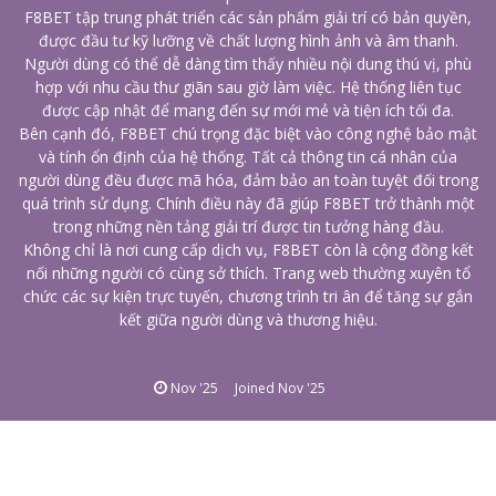
F8BET tập trung phát triển các sản phẩm giải trí có bản quyền,
được đầu tư kỹ lưỡng về chất lượng hình ảnh và âm thanh.
Người dùng có thể dễ dàng tìm thấy nhiều nội dung thú vị, phù
hợp với nhu cầu thư giãn sau giờ làm việc. Hệ thống liên tục
được cập nhật để mang đến sự mới mẻ và tiện ích tối đa.
Bên cạnh đó, F8BET chú trọng đặc biệt vào công nghệ bảo mật
và tính ổn định của hệ thống. Tất cả thông tin cá nhân của
người dùng đều được mã hóa, đảm bảo an toàn tuyệt đối trong
quá trình sử dụng. Chính điều này đã giúp F8BET trở thành một
trong những nền tảng giải trí được tin tưởng hàng đầu.
Không chỉ là nơi cung cấp dịch vụ, F8BET còn là cộng đồng kết
nối những người có cùng sở thích. Trang web thường xuyên tổ
chức các sự kiện trực tuyến, chương trình tri ân để tăng sự gắn
kết giữa người dùng và thương hiệu.
Nov '25
Joined
Nov '25