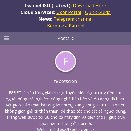
Issabel ISO (Latest):
Download Here
Cloud Services:
User Portal
-
Quick Guide
News:
Telegram channel
Become a Patron!
Posts
F
f8betscien
F8BET là nền tảng giải trí trực tuyến hiện đại, mang đến cho
người dùng trải nghiệm công nghệ tiên tiến và đa dạng dịch vụ.
Với giao diện thiết kế tối giản nhưng sang trọng, F8BET tạo nên
không gian giải trí thân thiện, dễ thao tác cho tất cả người dùng.
Trang web được tối ưu cho cả máy tính và điện thoại, giúp truy
cập nhanh chóng ở mọi nơi.
Website:
https://f8bet.science/