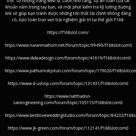
trời" từ những trang web lạ. Luôn nhớ rằng, sự an toàn của tài
khoản nằm trong tay bạn, và một phút kiểm tra kỹ lưỡng đường
link sẽ giúp bạn tránh được những tổn thất tài chính không đáng
có, bảo toàn trọn vẹn trải nghiệm giải trí tại thế giới F168.
https://f168slot.com/
https://www.rueanmaihom.net/forum/topic/99490/f168slotcom0
https://www.dideadesign.com/forum/topic/41619/f168slotcom0
https://www.pathumratjotun.com/forum/topic/179020/f168slotco
https://www.d-ushop.com/forum/topic/131431/f168slotcom0
https://www.natthadon-
sanengineering.com/forum/topic/105115/f168slotcom0
https://www.bestloveweddingstudio.com/forum/topic/84232/f168
https://www.jk-green.com/forum/topic/112141/f168slotcom0