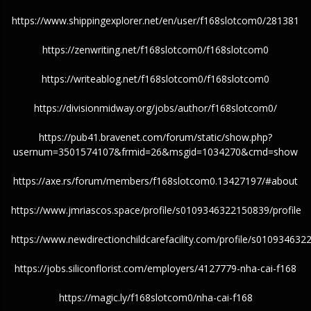
https://www.shippingexplorer.net/en/user/f168slotcom0/281381
https://zenwriting.net/f168slotcom0/f168slotcom0
https://writeablog.net/f168slotcom0/f168slotcom0
https://divisionmidway.org/jobs/author/f168slotcom0/
https://pub41.bravenet.com/forum/static/show.php?
usernum=3501574107&frmid=26&msgid=1034270&cmd=show
https://axe.rs/forum/members/f168slotcom0.13427197/#about
https://www.jmriascos.space/profile/s0109346322150839/profile
https://www.newdirectionchildcarefacility.com/profile/s010934632
https://jobs.siliconflorist.com/employers/4127779-nha-cai-f168
https://magic.ly/f168slotcom0/nha-cai-f168