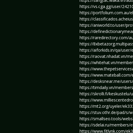
https://sangtac.waka.vn/a
https://vs.cga.gg/user/2421
https://portfolium.com.au
https://classificados.ac
https://aniworld.to/user/pr
https://definedictionarym
https://raredirectory.com/
https://8xbetazorg.multipa
https://aiforkids.in/qa/use
https://raovat.nhadat.vn/
https://whitehat.vn/memb
https://www.thepetservice
https://www.mateball.com
https://desksnear.me/user
https://timdaily.vn/membe
https://skrolli.fi/keskuste
https://www.milliescented
https://mt2.org/uyeler/ek
https://stuv.othr.de/pad/s/
https://smallseo.tools/web
https://sdelai.ru/members
https://www.fitlynk.com/e