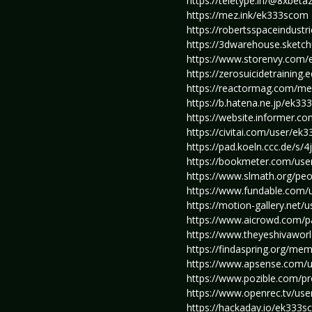
https://teletype.in/@8xbeta
https://mez.ink/ek333scom
https://robertsspaceindust
https://3dwarehouse.sket
https://www.storenvy.com
https://zerosuicidetraining.
https://reactormag.com/m
https://b.hatena.ne.jp/ek
https://website.informer.c
https://civitai.com/user/e
https://pad.koeln.ccc.de/s
https://bookmeter.com/use
https://www.slmath.org/pe
https://www.fundable.com/
https://motion-gallery.net/
https://www.aicrowd.com/p
https://www.theyeshivawo
https://findaspring.org/m
https://www.apsense.com/
https://www.pozible.com/pr
https://www.openrec.tv/us
https://hackaday.io/ek333