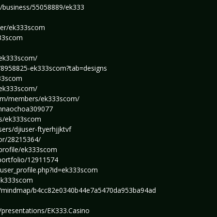
t/business/55058889/ek333
user/ek333scom
333scom
/ek333scom/
s/8958825-ek333scom?tab=designs
333scom
e/ek333scom/
com/members/ek333scom/
donnaochoa309077
rs/ek333scom
rs/djiuser-ftyerhjjktvf
or/28215364/
/profile/ek333scom
/portfolio/12911574
user_profile.php?id=ek333scom
/ek333scom
m/mindmap/b4cc82e0340b44e7a5470da953ba94ad
/presentations/EK333.Casino