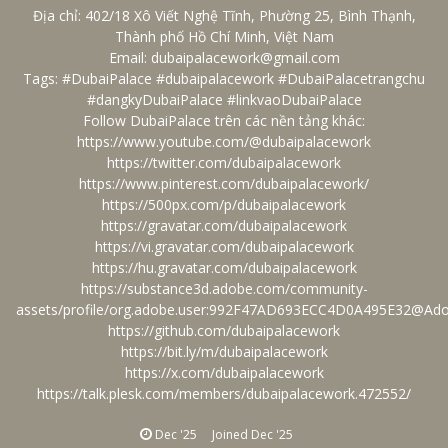
Địa chỉ: 402/18 Xô Viết Nghệ Tĩnh, Phường 25, Bình Thạnh,
Thành phố Hồ Chí Minh, Việt Nam
Email: dubaipalacework@gmail.com
Tags: #DubaiPalace #dubaipalacework #DubaiPalacetrangchu
#dangkyDubaiPalace #linkvaoDubaiPalace
Follow DubaiPalace trên các nền tảng khác:
https://www.youtube.com/@dubaipalacework
https://twitter.com/dubaipalacework
https://www.pinterest.com/dubaipalacework/
https://500px.com/p/dubaipalacework
https://gravatar.com/dubaipalacework
https://vi.gravatar.com/dubaipalacework
https://hu.gravatar.com/dubaipalacework
https://substance3d.adobe.com/community-
assets/profile/org.adobe.user:992F47AD693ECC4D0A495E32@Ad
https://github.com/dubaipalacework
https://bit.ly/m/dubaipalacework
https://x.com/dubaipalacework
https://talk.plesk.com/members/dubaipalacework.472552/
Dec '25
Joined
Dec '25