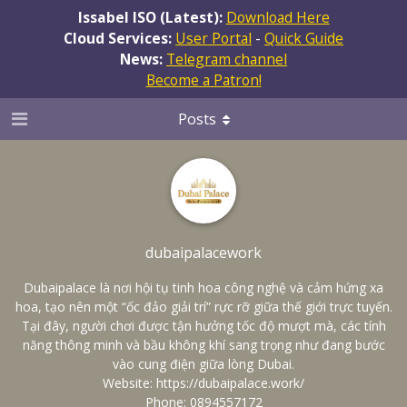
Issabel ISO (Latest):
Download Here
Cloud Services:
User Portal
-
Quick Guide
News:
Telegram channel
Become a Patron!
Posts
dubaipalacework
Dubaipalace là nơi hội tụ tinh hoa công nghệ và cảm hứng xa
hoa, tạo nên một “ốc đảo giải trí” rực rỡ giữa thế giới trực tuyến.
Tại đây, người chơi được tận hưởng tốc độ mượt mà, các tính
năng thông minh và bầu không khí sang trọng như đang bước
vào cung điện giữa lòng Dubai.
Website:
https://dubaipalace.work/
Phone: 0894557172