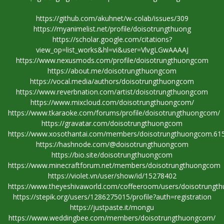
https://github.com/akuhnet/w-colab/issues/309
https://myanimelist.net/profile/doisotrungthuong
https://scholar.google.com/citations?
view_op=list_works&hl=vi&user=VlvgLGwAAAAJ
https://www.nexusmods.com/profile/doisotrungthuongcom
https://about.me/doisotrungthuongcom
https://vocal.media/authors/doisotrungthuongcom
https://www.reverbnation.com/artist/doisotrungthuongcom
https://www.mixcloud.com/doisotrungthuongcom/
https://www.tkaraoke.com/forums/profile/doisotrungthuongcom/
https://gravatar.com/doisotrungthuongcom
https://www.xosothantai.com/members/doisotrungthuongcom.61
https://hashnode.com/@doisotrungthuongcom
https://bio.site/doisotrungthuongcom
https://www.minecraftforum.net/members/doisotrungthuongcom
https://violet.vn/user/show/id/15278402
https://www.theyeshivaworld.com/coffeeroom/users/doisotrung
https://stepik.org/users/1286275015/profile?auth=registration
https://justpaste.it/mongu
https://www.weddingbee.com/members/doisotrungthuongcom/