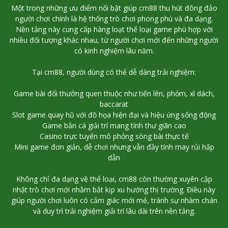
Một trong những ưu điểm nổi bật giúp cm88 thu hút đông đảo
người chơi chính là hệ thống trò chơi phong phú và đa dạng.
Nền tảng này cung cấp hàng loạt thể loại game phù hợp với
nhiều đối tượng khác nhau, từ người chơi mới đến những người
có kinh nghiệm lâu năm.
Tại cm88, người dùng có thể dễ dàng trải nghiệm:
Game bài đổi thưởng quen thuộc như tiến lên, phỏm, xì dách,
baccarat
Slot game quay hũ với đồ họa hiện đại và hiệu ứng sống động
Game bắn cá giải trí mang tính thư giãn cao
Casino trực tuyến mô phỏng sòng bài thực tế
Mini game đơn giản, dễ chơi nhưng vẫn đầy tính may rủi hấp
dẫn
Không chỉ đa dạng về thể loại, cm88 còn thường xuyên cập
nhật trò chơi mới nhằm bắt kịp xu hướng thị trường. Điều này
giúp người chơi luôn có cảm giác mới mẻ, tránh sự nhàm chán
và duy trì trải nghiệm giải trí lâu dài trên nền tảng.