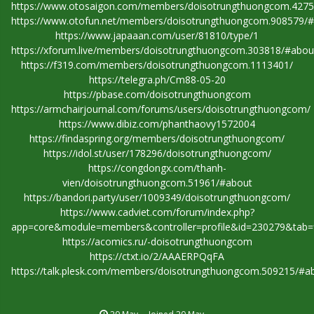
https://www.otosaigon.com/members/doisotrungthuongcom.427
https://www.otofun.net/members/doisotrungthuongcom.908579/
https://www.japaaan.com/user/81810/type/1
https://xforum.live/members/doisotrungthuongcom.303818/#abou
https://f319.com/members/doisotrungthuongcom.1113401/
https://telegra.ph/Cm88-05-20
https://pbase.com/doisotrungthuongcom
https://armchairjournal.com/forums/users/doisotrungthuongcom/
https://www.dibiz.com/phanthaovy1572004
https://findaspring.org/members/doisotrungthuongcom/
https://idol.st/user/178296/doisotrungthuongcom/
https://congdongx.com/thanh-
vien/doisotrungthuongcom.51961/#about
https://bandori.party/user/1009349/doisotrungthuongcom/
https://www.cadviet.com/forum/index.php?
app=core&module=members&controller=profile&id=230279&tab=fi
https://acomics.ru/-doisotrungthuongcom
https://ctxt.io/2/AAAERPQqFA
https://talk.plesk.com/members/doisotrungthuongcom.509215/#a