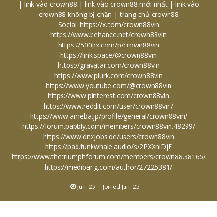
| link vào crown88 | link vào crown88 mới nhất | link vào
crown88 không bị chặn | trang chủ crown88
Social:
https://x.com/crown88vin
https://www.behance.net/crown88vin
https://500px.com/p/crown88vin
https://link.space/@crown88vin
https://gravatar.com/crown88vin
https://www.plurk.com/crown88vin
https://www.youtube.com/@crown88vin
https://www.pinterest.com/crown88vin
https://www.reddit.com/user/crown88vin/
https://www.ameba.jp/profile/general/crown88vin/
https://forum.pabbly.com/members/crown88vin.48299/
https://www.dnxjobs.de/users/crown88vin
https://pad.funkwhale.audio/s/2PXXniDjF
https://www.thetriumphforum.com/members/crown88.38165/
https://medibang.com/author/27225381/
Jun '25
Joined
Jun '25