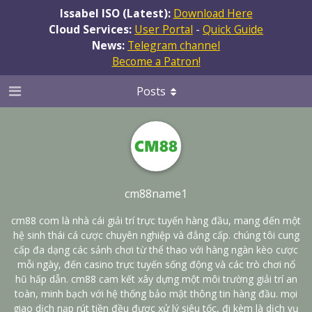
Issabel ISO (Latest):
Download Here
Cloud Services:
User Portal
-
Quick Guide
News:
Telegram channel
Become a Patron!
Posts
cm88name1
cm88 com là nhà cái giải trí trực tuyến hàng đầu, mang đến một
hệ sinh thái cá cược chuyên nghiệp và đẳng cấp. chúng tôi cung
cấp đa dạng các sảnh chơi từ thể thao với hàng ngàn kèo cược
mỗi ngày, đến casino trực tuyến sống động và các trò chơi nổ
hũ hấp dẫn. cm88 cam kết xây dựng một môi trường giải trí an
toàn, minh bạch với hệ thống bảo mật thông tin hàng đầu. mọi
giao dịch nạp rút tiền đều được xử lý siêu tốc, đi kèm là dịch vụ