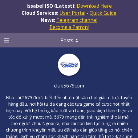
Issabel ISO (Latest):
Download Here
Cloud Services:
User Portal
-
Quick Guide
News:
Telegram channel
Become a Patron!
Posts
club5679com
Nhà cái 5679 được biết đến như một sân chơi giải trí trực tuyến
hàng đầu, nơi hội tụ đa dạng các tựa game cá cược hot nhất
hiện nay. Với hệ thống bảo mật an toàn, giao diện thân thiện và
tốc độ xử lý mượt mà, 5679 mang đến trải nghiệm thoải mái
cho người chơi. Ngoài ra, nhà cái còn liên tục tung ra nhiều
chương trình khuyến mãi, ưu đãi hấp dẫn giúp tăng cơ hội chiến
thắng. Dịch vụ chăm sóc khách hàng tận tâm, hỗ trợ 24/7 cũng