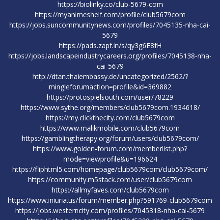
https://biolinky.co/club-5679-com
https://myanimeshelf.com/profile/club5679com
https://jobs.suncommunitynews.com/profiles/7045135-nha-cai-
5679
https://pads.zapf.in/s/qy3g6E8fH
https://jobs.landscapeindustrycareers.org/profiles/7045138-nha-
cai-5679
http://dtan.thaiembassy.de/uncategorized/2562/?
mingleforumaction=profile&id=369882
https://protospielsouth.com/user/78229
https://www.sythe.org/members/club5679com.1934618/
https://my.clickthecity.com/club5679com
https://www.malikmobile.com/club5679com
https://gamblingtherapy.org/forum/users/club5679com/
https://www.golden-forum.com/memberlist.php?
mode=viewprofile&u=196624
https://fliphtml5.com/homepage/club5679com/club5679com/
https://community.m5stack.com/user/club5679com
https://allmyfaves.com/club5679com
https://www.iniuria.us/forum/member.php?591769-club5679com
https://jobs.westerncity.com/profiles/7045318-nha-cai-5679