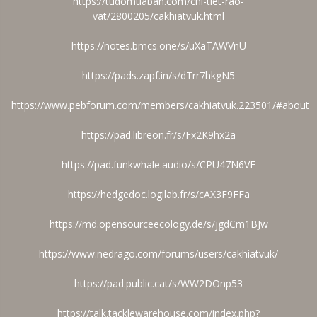
https://tudomuaban.com/chi-tiet-rao-
vat/2800205/cakhiatvuk.html
https://notes.bmcs.one/s/uXaTAWVnU
https://pads.zapf.in/s/dTrr7hkgN5
https://www.pebforum.com/members/cakhiatvuk.223501/#about
https://pad.libreon.fr/s/Fx2K9hx2a
https://pad.funkwhale.audio/s/CPU47N6VE
https://hedgedoc.logilab.fr/s/cAX3F9FFa
https://md.opensourceecology.de/s/jgdCm1BJw
https://www.nedrago.com/forums/users/cakhiatvuk/
https://pad.public.cat/s/WW2DOnp53
https://talk.tacklewarehouse.com/index.php?