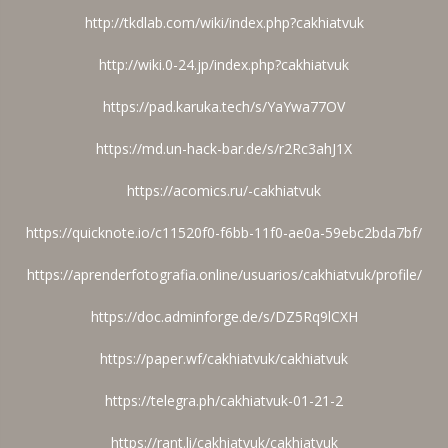
http://tkdlab.com/wiki/index.php?cakhiatvuk
http://wiki.0-24.jp/index.php?cakhiatvuk
https://pad.karuka.tech/s/YaYwa77OV
https://md.un-hack-bar.de/s/r2Rc3ahJ1X
https://acomics.ru/-cakhiatvuk
https://quicknote.io/c11520f0-f6bb-11f0-ae0a-59ebc2bda7bf/
https://aprenderfotografia.online/usuarios/cakhiatvuk/profile/
https://doc.adminforge.de/s/DZ5Rq9lCXH
https://paper.wf/cakhiatvuk/cakhiatvuk
https://telegra.ph/cakhiatvuk-01-21-2
https://rant.li/cakhiatvuk/cakhiatvuk