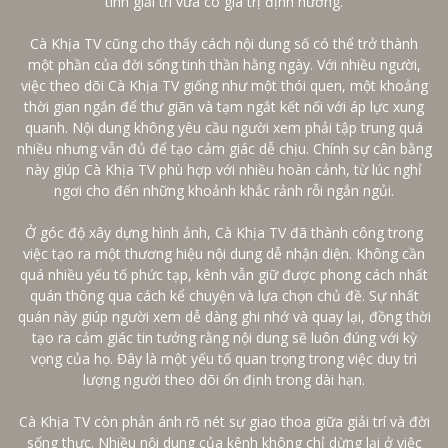
tính giải trí vừa có giá trị định hướng.
Cà Khịa TV cũng cho thấy cách nội dung số có thể trở thành
một phần của đời sống tinh thần hằng ngày. Với nhiều người,
việc theo dõi Cà Khịa TV giống như một thói quen, một khoảng
thời gian ngắn để thư giãn và tạm ngắt kết nối với áp lực xung
quanh. Nội dung không yêu cầu người xem phải tập trung quá
nhiều nhưng vẫn đủ để tạo cảm giác dễ chịu. Chính sự cân bằng
này giúp Cà Khịa TV phù hợp với nhiều hoàn cảnh, từ lúc nghỉ
ngơi cho đến những khoảnh khắc rảnh rỗi ngắn ngủi.
Ở góc độ xây dựng hình ảnh, Cà Khịa TV đã thành công trong
việc tạo ra một thương hiệu nội dung dễ nhận diện. Không cần
quá nhiều yếu tố phức tạp, kênh vẫn giữ được phong cách nhất
quán thông qua cách kể chuyện và lựa chọn chủ đề. Sự nhất
quán này giúp người xem dễ dàng ghi nhớ và quay lại, đồng thời
tạo ra cảm giác tin tưởng rằng nội dung sẽ luôn đúng với kỳ
vọng của họ. Đây là một yếu tố quan trọng trong việc duy trì
lượng người theo dõi ổn định trong dài hạn.
Cà Khịa TV còn phản ánh rõ nét sự giao thoa giữa giải trí và đời
sống thực. Nhiều nội dung của kênh không chỉ dừng lại ở việc