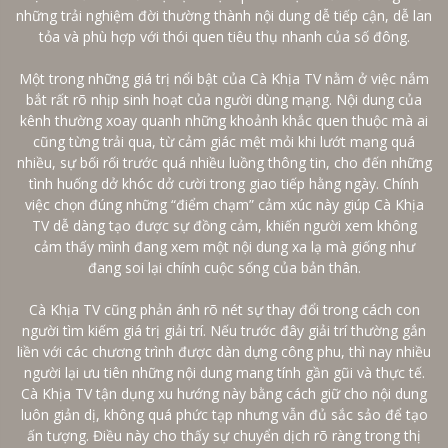
những trải nghiệm đời thường thành nội dung dễ tiếp cận, dễ lan
tỏa và phù hợp với thói quen tiêu thụ nhanh của số đông.
Một trong những giá trị nổi bật của Cà Khịa TV nằm ở việc nắm
bắt rất rõ nhịp sinh hoạt của người dùng mạng. Nội dung của
kênh thường xoay quanh những khoảnh khắc quen thuộc mà ai
cũng từng trải qua, từ cảm giác mệt mỏi khi lướt mạng quá
nhiều, sự bối rối trước quá nhiều luồng thông tin, cho đến những
tình huống dở khóc dở cười trong giao tiếp hằng ngày. Chính
việc chọn đúng những “điểm chạm” cảm xúc này giúp Cà Khịa
TV dễ dàng tạo được sự đồng cảm, khiến người xem không
cảm thấy mình đang xem một nội dung xa lạ mà giống như
đang soi lại chính cuộc sống của bản thân.
Cà Khịa TV cũng phản ánh rõ nét sự thay đổi trong cách con
người tìm kiếm giá trị giải trí. Nếu trước đây giải trí thường gắn
liền với các chương trình được dàn dựng công phu, thì nay nhiều
người lại ưu tiên những nội dung mang tính gần gũi và thực tế.
Cà Khịa TV tận dụng xu hướng này bằng cách giữ cho nội dung
luôn giản dị, không quá phức tạp nhưng vẫn đủ sắc sảo để tạo
ấn tượng. Điều này cho thấy sự chuyển dịch rõ ràng trong thị