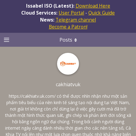
Issabel ISO (Latest):
Download Here
Cloud Services:
User Portal
-
Quick Guide
News:
Telegram channel
Become a Patron!
Posts
cakhiatvuk
https://cakhiatv.uk.com/
có thể được nhìn nhận như một sản
phẩm tiêu biểu của nền kinh tế sáng tạo nội dung tại Việt Nam,
nơi giải trí không còn chỉ dừng lại ở việc gây cười mà đã trở
thành một hình thức quan sát, ghi chép và phản ánh đời sống xã
hội bằng ngôn ngữ đại chúng. Trong bối cảnh người dùng
internet ngày càng dành nhiều thời gian cho các nền tảng số, Cà
Khịa TV nổi lên như một lựa chọn quen thuộc nhờ khả năng biến