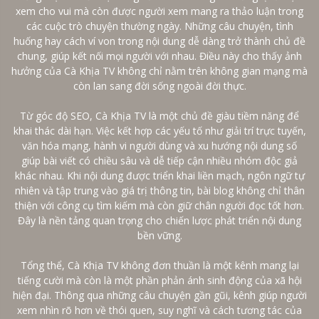
xem cho vui mà còn được người xem mang ra thảo luận trong
các cuộc trò chuyện thường ngày. Những câu chuyện, tình
huống hay cách ví von trong nội dung dễ dàng trở thành chủ đề
chung, giúp kết nối mọi người với nhau. Điều này cho thấy ảnh
hưởng của Cà Khịa TV không chỉ nằm trên không gian mạng mà
còn lan sang đời sống ngoài đời thực.
Từ góc độ SEO, Cà Khịa TV là một chủ đề giàu tiềm năng để
khai thác dài hạn. Việc kết hợp các yếu tố như giải trí trực tuyến,
văn hóa mạng, hành vi người dùng và xu hướng nội dung số
giúp bài viết có chiều sâu và dễ tiếp cận nhiều nhóm độc giả
khác nhau. Khi nội dung được triển khai liền mạch, ngôn ngữ tự
nhiên và tập trung vào giá trị thông tin, bài blog không chỉ thân
thiện với công cụ tìm kiếm mà còn giữ chân người đọc tốt hơn.
Đây là nền tảng quan trọng cho chiến lược phát triển nội dung
bền vững.
Tổng thể, Cà Khịa TV không đơn thuần là một kênh mang lại
tiếng cười mà còn là một phần phản ánh sinh động của xã hội
hiện đại. Thông qua những câu chuyện gần gũi, kênh giúp người
xem nhìn rõ hơn về thói quen, suy nghĩ và cách tương tác của