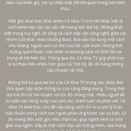
hiếu của khán giả, nơi sự chân thật đôi khi quan trọng hơn hình
thức.
Một góc khai thác khác khiến Cà Khịa TV trở nên khác biệt là
cách kênh tiếp cận các vấn đề mang tính thế hệ. Những khác
biệt trong suy nghĩ, lối sống và cách tiếp cận công nghệ giữa các
nhóm tuổi khác nhau thường được đưa vào nội dung một cách
nhẹ nhàng. Người xem có thể vừa bật cười trước những tình
huống quen thuộc, vừa nhận ra khoảng cách vô hình tồn tại
trong xã hội hiện đại. Thông qua đó, Cà Khịa TV góp phần tạo
ra sự thấu hiểu nhiều hơn giữa các thế hệ, dù chỉ bằng những
câu chuyện rất nhỏ.
Không thể bỏ qua vai trò của Cà Khịa TV trong việc phản ánh
thói quen tiếp nhận thông tin của cộng đồng mạng. Trong thời
đại mà tin tức lan truyền với tốc độ chóng mặt, nhiều người dễ
bị cuốn vào vòng xoáy của cảm xúc, tranh luận và phán xét. Cà
Khịa TV khai thác chủ đề này bằng cách chỉ ra sự phi lý hoặc
mâu thuẫn trong cách con người phản ứng trước các sự kiện, từ
đó mang đến một góc nhìn chậm lại, giúp người xem có thời
gian suy ngẫm. Đây là một cách tiếp cận thông minh, vừa mang