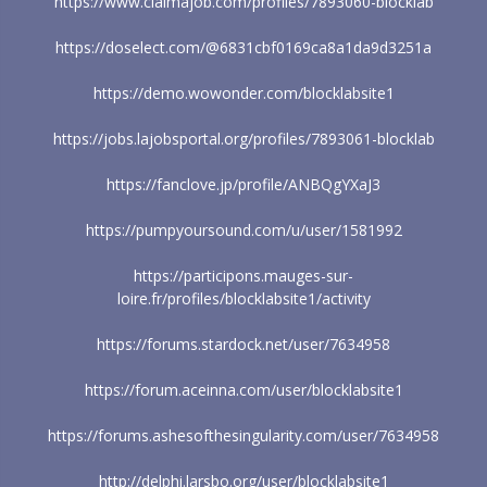
https://www.claimajob.com/profiles/7893060-blocklab
https://doselect.com/@6831cbf0169ca8a1da9d3251a
https://demo.wowonder.com/blocklabsite1
https://jobs.lajobsportal.org/profiles/7893061-blocklab
https://fanclove.jp/profile/ANBQgYXaJ3
https://pumpyoursound.com/u/user/1581992
https://participons.mauges-sur-
loire.fr/profiles/blocklabsite1/activity
https://forums.stardock.net/user/7634958
https://forum.aceinna.com/user/blocklabsite1
https://forums.ashesofthesingularity.com/user/7634958
http://delphi.larsbo.org/user/blocklabsite1