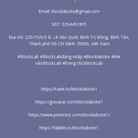
Email: blocklabsite@gmail.com
SĐT: 0354451895
Địa chỉ: 225/15/6/5 Đ. Lê Văn Quới, Bình Trị Đông, Bình Tân,
Thành phố Hồ Chí Minh 70000, Việt Nam
#BlockLab #BlockLabđăng nhập #blocklabsite #link
vàoBlockLab #trang chủBlockLab
https://tawk.to/blocklabsite1
https://gravatar.com/blocklabsite1
https://www.pinterest.com/blocklabsite1/
https://fabble.cc/blocklabsite1