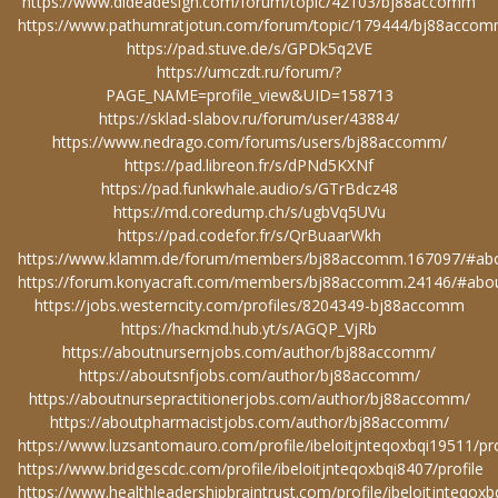
https://www.dideadesign.com/forum/topic/42103/bj88accomm
https://www.pathumratjotun.com/forum/topic/179444/bj88acco
https://pad.stuve.de/s/GPDk5q2VE
https://umczdt.ru/forum/?
PAGE_NAME=profile_view&UID=158713
https://sklad-slabov.ru/forum/user/43884/
https://www.nedrago.com/forums/users/bj88accomm/
https://pad.libreon.fr/s/dPNd5KXNf
https://pad.funkwhale.audio/s/GTrBdcz48
https://md.coredump.ch/s/ugbVq5UVu
https://pad.codefor.fr/s/QrBuaarWkh
https://www.klamm.de/forum/members/bj88accomm.167097/#ab
https://forum.konyacraft.com/members/bj88accomm.24146/#abo
https://jobs.westerncity.com/profiles/8204349-bj88accomm
https://hackmd.hub.yt/s/AGQP_VjRb
https://aboutnursernjobs.com/author/bj88accomm/
https://aboutsnfjobs.com/author/bj88accomm/
https://aboutnursepractitionerjobs.com/author/bj88accomm/
https://aboutpharmacistjobs.com/author/bj88accomm/
https://www.luzsantomauro.com/profile/ibeloitjnteqoxbqi19511/pro
https://www.bridgescdc.com/profile/ibeloitjnteqoxbqi8407/profile
https://www.healthleadershipbraintrust.com/profile/ibeloitjnteqoxb