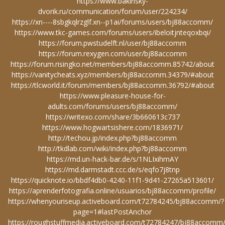
https://www.bakinsky-
dvorik.ru/communication/forum/user/224234/
https://xn----8sbgkqlrzglf.xn--p1ai/forums/users/bj88accomm/
https://www.tkc-games.com/forums/users/ibeloitjnteqoxbqi/
https://forum.pwstudelft.nl/user/bj88accomm
https://forum.rexygen.com/user/bj88accomm
https://forum.risingko.net/members/bj88accomm.85742/about
https://vanitycheats.xyz/members/bj88accomm.34379/#about
https://tlcworld.it/forum/members/bj88accomm.36792/#about
https://www.pleasure-house-for-
adults.com/forums/users/bj88accomm/
https://writexo.com/share/3b660613c737
https://www.hogwartsishere.com/1836971/
http://techou.jp/index.php?bj88accomm
http://tkdlab.com/wiki/index.php?bj88accomm
https://md.un-hack-bar.de/s/1NLIxihmAY
https://md.darmstadt.ccc.de/s/eqfo7j8tnp
https://quicknote.io/bbdf4db0-4240-11f1-9d41-27265a513601/
https://aprenderfotografia.online/usuarios/bj88accomm/profile/
https://whenyouriseup.activeboard.com/t72784245/bj88accomm/?
page=1#lastPostAnchor
https://roughstuffmedia.activeboard.com/t72784247/bj88accomm/