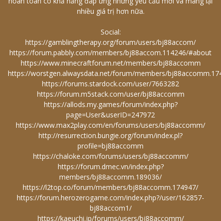
hoàn toàn có khả năng đáp ứng những yêu cầu mới và mang lại
nhiều giá trị hơn nữa.
Social:
https://gamblingtherapy.org/forum/users/bj88accom/
https://forum.pabbly.com/members/bj88accom.114246/#about
https://www.minecraftforum.net/members/bj88accomm
https://worstgen.alwaysdata.net/forum/members/bj88accomm.17
https://forums.stardock.com/user/7663282
https://forum.m5stack.com/user/bj88accomm
https://allods.my.games/forum/index.php?
page=User&userID=247972
https://www.max2play.com/en/forums/users/bj88accomm/
http://resurrection.bungie.org/forum/index.pl?
profile=bj88accomm
https://chaloke.com/forums/users/bj88accomm/
https://forum.dmec.vn/index.php?
members/bj88accomm.189036/
https://l2top.co/forum/members/bj88accomm.174947/
https://forum.herozerogame.com/index.php?/user/162857-
bj88accom1/
https://kaeuchi.jp/forums/users/bj88accomm/