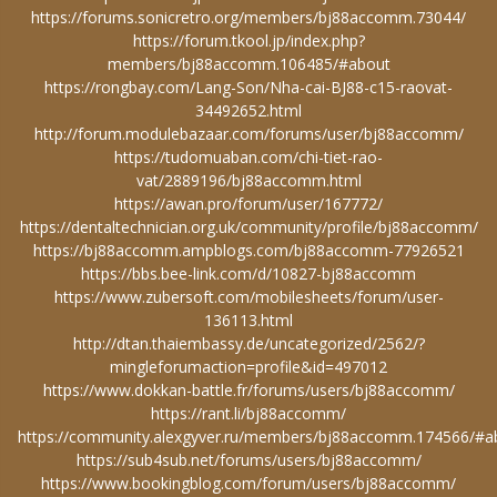
https://forums.sonicretro.org/members/bj88accomm.73044/
https://forum.tkool.jp/index.php?
members/bj88accomm.106485/#about
https://rongbay.com/Lang-Son/Nha-cai-BJ88-c15-raovat-
34492652.html
http://forum.modulebazaar.com/forums/user/bj88accomm/
https://tudomuaban.com/chi-tiet-rao-
vat/2889196/bj88accomm.html
https://awan.pro/forum/user/167772/
https://dentaltechnician.org.uk/community/profile/bj88accomm/
https://bj88accomm.ampblogs.com/bj88accomm-77926521
https://bbs.bee-link.com/d/10827-bj88accomm
https://www.zubersoft.com/mobilesheets/forum/user-
136113.html
http://dtan.thaiembassy.de/uncategorized/2562/?
mingleforumaction=profile&id=497012
https://www.dokkan-battle.fr/forums/users/bj88accomm/
https://rant.li/bj88accomm/
https://community.alexgyver.ru/members/bj88accomm.174566/#a
https://sub4sub.net/forums/users/bj88accomm/
https://www.bookingblog.com/forum/users/bj88accomm/