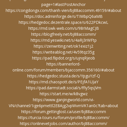
page=1#lastPostAnchor
https://congdongx.com/thanh-vien/bj88accomm.49159/#about
https://doc.adminforge.de/s/TIWbpQ6aMB
https://hedgedoc.dezentrale.space/s/622PDkcwL
https://md.swk-web.com/s/98rMagCJB
https://blogfreely.net/bj88accomm/
https://md.yeswiki.net/s/4aRj3rWFtp
https://zenwriting.net/ok1exiz1j2
https://writeablog.net/4v59tqz35g
https://pad.flipdot.org/s/ujnqRjeob
https://bannerlord-
online.com/forum/members/bjaccomm.356160/#about
https://hedgedoc.stusta.de/s/YpguYzf-Q
https://md.chaospott.de/s/PEjfA1UJaY
https://pad.darmstadt.social/s/ffIy5qsJVm
https://start.me/w/k8vgwz
https://www.ganjingworld.com/vi-
VN/channel/1ige6pmettl2E8Ajg2vpWvmVK1an0c?tab=about
https://forum.gettinglost.ca/user/bj88accomm
https://turcia-tours.ru/forum/profile/bj88accomm/
https://onlinevetjobs.com/author/bj88accomm/