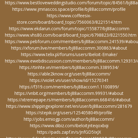
https://www.bestloveweddingstudio.com/forum/topic/84561/bj8
https://www.jmriascos.space/profile/bj88accomm/profile
https://www.coffeesix-
store.com/board/board_topic/7560063/8221514.htm
https://www.ekdarun.com/forum/topic/155877/bj88accomm
https://www.vhs80.com/board/board_topic/6798823/8221550.htm
https://www.pebforum.com/members/bj88accomm.241539/#abou
https://xforum.live/members/bj88accomm.300863/#about
https://www.telix.pl/forums/users/Ibeloit-Emake/
https://www.ewebdiscussion.com/members/bj88accomm.129313/
https://tinhte.vn/members/bj88accomm.3389534/
https://able2know.org/user/bj88accomm/
https://violet.vn/user/show/id/15270341
https://f319.com/members/bj88accom1.1100899/
https://vnbit.org/members/bj88accomm.99931/#about
https://xtremepape.rs/members/bj88accomm.668416/#about
https://www.shippingexplorer.net/en/user/bj88accomm/281679
https://stepik.org/users/1254058049/profile
http://jobs.emiogp.com/author/bj88accomm/
https://www.dibiz.com/ibeloitjnteqoxbqi
https://pads.zapf.in/s/JnfGD5IxJX