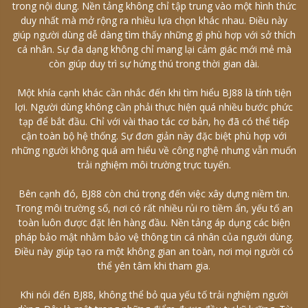
trong nội dung. Nền tảng không chỉ tập trung vào một hình thức
duy nhất mà mở rộng ra nhiều lựa chọn khác nhau. Điều này
giúp người dùng dễ dàng tìm thấy những gì phù hợp với sở thích
cá nhân. Sự đa dạng không chỉ mang lại cảm giác mới mẻ mà
còn giúp duy trì sự hứng thú trong thời gian dài.
Một khía cạnh khác cần nhắc đến khi tìm hiểu BJ88 là tính tiện
lợi. Người dùng không cần phải thực hiện quá nhiều bước phức
tạp để bắt đầu. Chỉ với vài thao tác cơ bản, họ đã có thể tiếp
cận toàn bộ hệ thống. Sự đơn giản này đặc biệt phù hợp với
những người không quá am hiểu về công nghệ nhưng vẫn muốn
trải nghiệm môi trường trực tuyến.
Bên cạnh đó, BJ88 còn chú trọng đến việc xây dựng niềm tin.
Trong môi trường số, nơi có rất nhiều rủi ro tiềm ẩn, yếu tố an
toàn luôn được đặt lên hàng đầu. Nền tảng áp dụng các biện
pháp bảo mật nhằm bảo vệ thông tin cá nhân của người dùng.
Điều này giúp tạo ra một không gian an toàn, nơi mọi người có
thể yên tâm khi tham gia.
Khi nói đến BJ88, không thể bỏ qua yếu tố trải nghiệm người