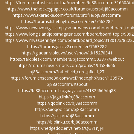
https://forum.motoshkola.od.ua/members/bj88accomm.31650/#a
https://www.thehockeypaper.co.uk/forums/users/bj88accomm
https://www.tkaraoke.com/forums/profile/bj88accomm/
https://forums.littletinyfrogs.com/user/7663282
https://www.newazmagic.simplysmartwebs.com/board/board_top
https://www.longislandjobsmagazine.com/board/board_topic/909
https://www.myaspenridge.com/board/board_topic/3180173/8222
https://forums.galciv2.com/user/7663282
https://giaoan.violet.vn/user/show/id/15270341
https://talk.plesk.com/members/bjaccomm.503877/#about
https://forums.nexusmods.com/profile/194584666-
bj88accomm/?tab=field_core_pfield_27
https://forum.enscape3d.com/wcf/index.php?user/138573-
bj88accomm/#about
https://bj88accomm.blogpayz.com/41324669/bj88
https://jaga.link/bj88accomm
https://qoolink.co/bj88accomm
https://bioqoo.com/bj88accomm
https://jali.pro/bj88accomm
https://biolinku.co/bj88accomm
https://hedgedoc.envs.net/s/QG7FnJj4I