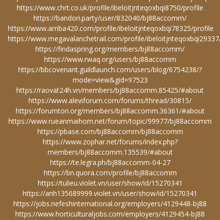
https://www.chrt.co.uk/profile/ibeloitjnteqoxbqi8750/profile
https://bandori.party/user/832040/bj88accomm/
https://www.arriba420.com/profile/ibeloitjnteqoxbqi78325/profile
https://www.megavalanchetrail.com/profile/ibeloitjnteqoxbqi29337/
https://findaspring.org/members/bj88accomm/
https://www.rwaq.org/users/bj88accomm
https://bbcovenant.guildlaunch.com/users/blog/6754238/?
mode=view&gid=97523
https://raovat24h.vn/members/bj88accomm.85425/#about
https://www.aleviforum.com/forums/thread/30815/
https://forumton.org/members/bj88accomm.36361/#about
https://www.rueanmaihom.net/forum/topic/99977/bj88accomm
https://pbase.com/bj88accomm/bj88accomm
https://www.zophar.net/forums/index.php?
members/bj88accomm.135539/#about
https://te.legra.ph/bj88accomm-04-27
https://bn.quora.com/profile/bj88accomm
https://tulieu.violet.vn/user/show/id/15270341
https://anh135689999.violet.vn/user/show/id/15270341
https://jobs.nefeshinternational.org/employers/4129448-bj88
https://www.horticulturaljobs.com/employers/4129454-bj88