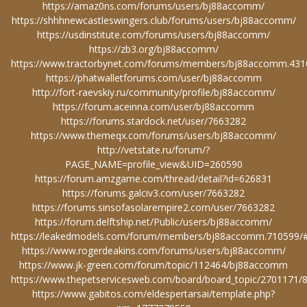
https://amaz0ns.com/forums/users/bj88accomm/
https://shhhnewcastleswingers.club/forums/users/bj88accomm/
https://usdinstitute.com/forums/users/bj88accomm/
https://zb3.org/bj88accomm/
https://www.tractorbynet.com/forums/members/bj88accomm.431
https://phatwalletforums.com/user/bj88accomm
http://fort-raevskiy.ru/community/profile/bj88accomm/
https://forum.aceinna.com/user/bj88accomm
https://forums.stardock.net/user/7663282
https://www.themeqx.com/forums/users/bj88accomm/
http://vetstate.ru/forum/?
PAGE_NAME=profile_view&UID=260590
https://forum.amzgame.com/thread/detail?id=626831
https://forums.galciv3.com/user/7663282
https://forums.sinsofasolarempire2.com/user/7663282
https://forum.delftship.net/Public/users/bj88accomm/
https://leakedmodels.com/forum/members/bj88accomm.710599/
https://www.rogerdeakins.com/forums/users/bj88accomm/
https://www.jk-green.com/forum/topic/112464/bj88accomm
https://www.thepetservicesweb.com/board/board_topic/2701171/
https://www.gabitos.com/eldespertarsai/template.php?