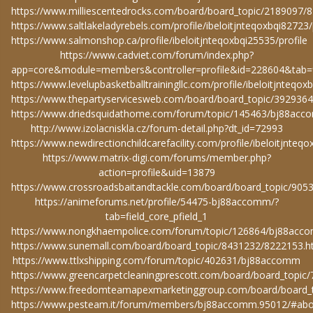
https://www.milliescentedrocks.com/board/board_topic/2189097/
https://www.saltlakeladyrebels.com/profile/ibeloitjnteqoxbqi82723/
https://www.salmonshop.ca/profile/ibeloitjnteqoxbqi25535/profile
https://www.cadviet.com/forum/index.php?
app=core&module=members&controller=profile&id=228604&tab=fi
https://www.levelupbasketballtrainingllc.com/profile/ibeloitjnteqox
https://www.thepartyservicesweb.com/board/board_topic/392936
https://www.driedsquidathome.com/forum/topic/145463/bj88ac
http://www.izolacniskla.cz/forum-detail.php?dt_id=72993
https://www.newdirectionchildcarefacility.com/profile/ibeloitjnteqo
https://www.matrix-digi.com/forums/member.php?
action=profile&uid=13879
https://www.crossroadsbaitandtackle.com/board/board_topic/90
https://animeforums.net/profile/54475-bj88accomm/?
tab=field_core_pfield_1
https://www.nongkhaempolice.com/forum/topic/126864/bj88acc
https://www.sunemall.com/board/board_topic/8431232/8222153.
https://www.ttlxshipping.com/forum/topic/402631/bj88accomm
https://www.greencarpetcleaningprescott.com/board/board_topi
https://www.freedomteamapexmarketinggroup.com/board/board_
https://www.pesteam.it/forum/members/bj88accomm.95012/#ab